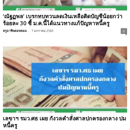
‘ณัฐฏพล’ เบรกทบทวนลดเงินเหลือติดบัญชีน้อยกว่า
ร้อยละ 30 ชี้ ม.ค.นี้ได้แนวทางแก้ปัญหาหนี้ครู
ครูอาชีพดอทคอม
-
7 มกราคม 2563
0
เลขาฯ รมว.ศธ เผย กังวลคำสั่งศาลปกครองกลาง ปม
หนี้ครู