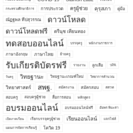
คุรุสภา
ครูผู้ช่วย
คู่มือ
การประกวด
กระทรวงศึกษาธิการ
ดาวน์โหลด
ณัฏฐพล ทีปสุวรรณ
ดาวน์โหลดฟรี
ตรีนุช เทียนทอง
ทดสอบออนไลน์
บรรจุครู
พนักงานราชการ
ภาษาไทย
ภาษาอังกฤษ
ย้ายครู
รับเกียรติบัตรฟรี
ลูกเสือ
วPA
รายงาน
วิทยฐานะ
วิทยฐานะเกณฑ์ใหม่
วิทยาการคำนวณ
วันครู
สพฐ.
วิทยาศาสตร์
สมัครสอบ
สมัครงาน
สสวท
สอบครูผู้ช่วย
สอบครู
สื่อการสอน
หลักสูตร
อบรมออนไลน์
อบรมออนไลน์ฟรี
อัมพร พินะสา
เรียนออนไลน์
เรียกบรรจุครูผู้ช่วย
แจกไฟล์
เปิดภาคเรียน
โควิด 19
แผนการจัดการเรียนรู้