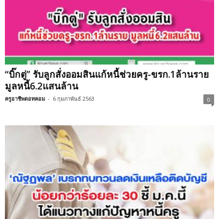
“บิ๊กตู่” รับลูกสั่งออมสินแก้หนี้ช่วยครู-ขรก.1ล้านราย
มูลหนี้6.2แสนล้าน
ครูอาชีพดอทคอม
-
6 กุมภาพันธ์ 2563
0