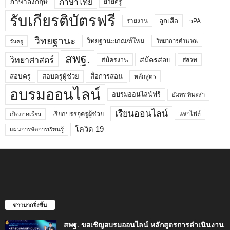
ภาษาไทย
ภาษาอังกฤษ
ย้ายครู
รับเกียรติบัตรฟรี
ลูกเสือ
วPA
รายงาน
วิทยฐานะ
วิทยฐานะเกณฑ์ใหม่
วิทยาการคำนวณ
วันครู
สพฐ.
วิทยาศาสตร์
สมัครสอบ
สมัครงาน
สสวท
สอบครูผู้ช่วย
สอบครู
สื่อการสอน
หลักสูตร
อบรมออนไลน์
อบรมออนไลน์ฟรี
อัมพร พินะสา
เรียนออนไลน์
เรียกบรรจุครูผู้ช่วย
แจกไฟล์
เปิดภาคเรียน
โควิด 19
แผนการจัดการเรียนรู้
ข่าวมากยิ่งขึ้น
สพฐ. ขอเชิญอบรมออนไลน์ หลักสูตรการดำเนินงาน