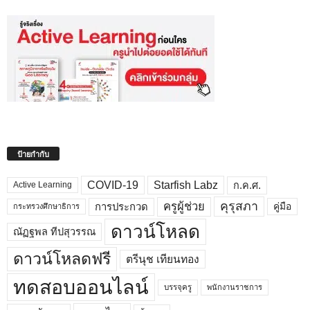
ป้ายกำกับ
COVID-19
Starfish Labz
ก.ค.ศ.
Active Learning
คุรุสภา
ครูผู้ช่วย
คู่มือ
การประกวด
กระทรวงศึกษาธิการ
ดาวน์โหลด
ณัฏฐพล ทีปสุวรรณ
ดาวน์โหลดฟรี
ตรีนุช เทียนทอง
ทดสอบออนไลน์
บรรจุครู
พนักงานราชการ