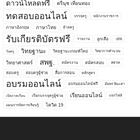
ดาวน์โหลดฟรี
ตรีนุช เทียนทอง
ทดสอบออนไลน์
บรรจุครู
พนักงานราชการ
ภาษาไทย
ภาษาอังกฤษ
ย้ายครู
รับเกียรติบัตรฟรี
ลูกเสือ
วPA
รายงาน
วิทยฐานะ
วิทยฐานะเกณฑ์ใหม่
วิทยาการคำนวณ
วันครู
สพฐ.
วิทยาศาสตร์
สมัครสอบ
สมัครงาน
สสวท
สอบครูผู้ช่วย
สอบครู
สื่อการสอน
หลักสูตร
อบรมออนไลน์
อบรมออนไลน์ฟรี
อัมพร พินะสา
เรียนออนไลน์
เรียกบรรจุครูผู้ช่วย
แจกไฟล์
เปิดภาคเรียน
โควิด 19
แผนการจัดการเรียนรู้