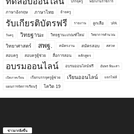
ทดสอบออนไลน์
บรรจุครู
พนักงานราชการ
ภาษาไทย
ภาษาอังกฤษ
ย้ายครู
รับเกียรติบัตรฟรี
ลูกเสือ
วPA
รายงาน
วิทยฐานะ
วิทยฐานะเกณฑ์ใหม่
วิทยาการคำนวณ
วันครู
สพฐ.
วิทยาศาสตร์
สมัครสอบ
สมัครงาน
สสวท
สอบครูผู้ช่วย
สอบครู
สื่อการสอน
หลักสูตร
อบรมออนไลน์
อบรมออนไลน์ฟรี
อัมพร พินะสา
เรียนออนไลน์
เรียกบรรจุครูผู้ช่วย
แจกไฟล์
เปิดภาคเรียน
โควิด 19
แผนการจัดการเรียนรู้
ข่าวมากยิ่งขึ้น