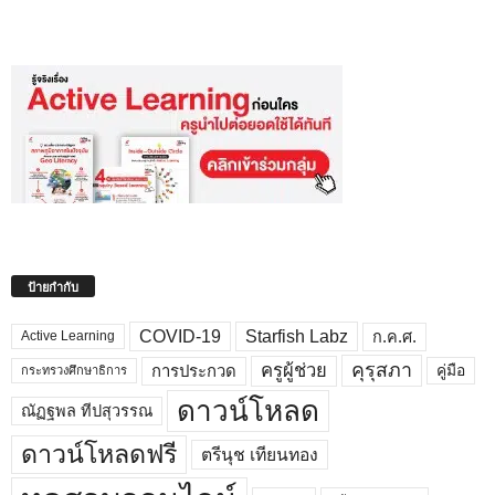
ป้ายกำกับ
COVID-19
Starfish Labz
ก.ค.ศ.
Active Learning
คุรุสภา
ครูผู้ช่วย
คู่มือ
การประกวด
กระทรวงศึกษาธิการ
ดาวน์โหลด
ณัฏฐพล ทีปสุวรรณ
ดาวน์โหลดฟรี
ตรีนุช เทียนทอง