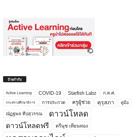
ป้ายกำกับ
COVID-19
Starfish Labz
ก.ค.ศ.
Active Learning
คุรุสภา
ครูผู้ช่วย
คู่มือ
การประกวด
กระทรวงศึกษาธิการ
ดาวน์โหลด
ณัฏฐพล ทีปสุวรรณ
ดาวน์โหลดฟรี
ตรีนุช เทียนทอง