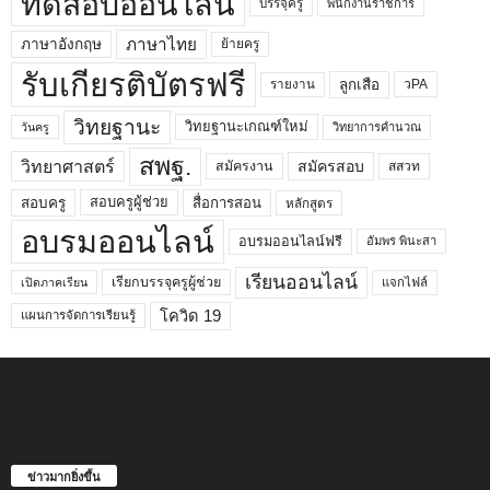
ทดสอบออนไลน์
บรรจุครู
พนักงานราชการ
ภาษาไทย
ภาษาอังกฤษ
ย้ายครู
รับเกียรติบัตรฟรี
ลูกเสือ
วPA
รายงาน
วิทยฐานะ
วิทยฐานะเกณฑ์ใหม่
วิทยาการคำนวณ
วันครู
สพฐ.
วิทยาศาสตร์
สมัครสอบ
สมัครงาน
สสวท
สอบครูผู้ช่วย
สอบครู
สื่อการสอน
หลักสูตร
อบรมออนไลน์
อบรมออนไลน์ฟรี
อัมพร พินะสา
เรียนออนไลน์
เรียกบรรจุครูผู้ช่วย
แจกไฟล์
เปิดภาคเรียน
โควิด 19
แผนการจัดการเรียนรู้
ข่าวมากยิ่งขึ้น