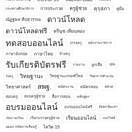
คุรุสภา
ครูผู้ช่วย
คู่มือ
การประกวด
กระทรวงศึกษาธิการ
ดาวน์โหลด
ณัฏฐพล ทีปสุวรรณ
ดาวน์โหลดฟรี
ตรีนุช เทียนทอง
ทดสอบออนไลน์
บรรจุครู
พนักงานราชการ
ภาษาไทย
ภาษาอังกฤษ
ย้ายครู
รับเกียรติบัตรฟรี
ลูกเสือ
วPA
รายงาน
วิทยฐานะ
วิทยฐานะเกณฑ์ใหม่
วิทยาการคำนวณ
วันครู
สพฐ.
วิทยาศาสตร์
สมัครสอบ
สมัครงาน
สสวท
สอบครูผู้ช่วย
สอบครู
สื่อการสอน
หลักสูตร
อบรมออนไลน์
อบรมออนไลน์ฟรี
อัมพร พินะสา
เรียนออนไลน์
เรียกบรรจุครูผู้ช่วย
แจกไฟล์
เปิดภาคเรียน
โควิด 19
แผนการจัดการเรียนรู้