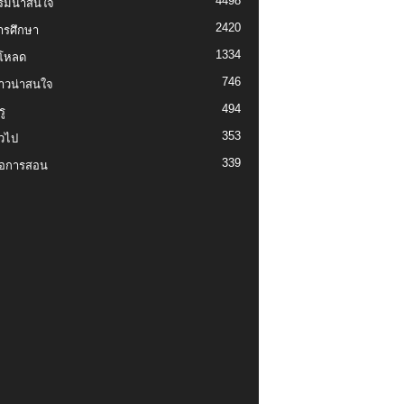
4498
รมน่าสนใจ
2420
ารศึกษา
1334
์โหลด
746
งราวน่าสนใจ
494
ู
353
่วไป
339
่อการสอน