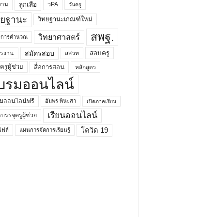
ลูกเสือ
วPA
งาน
วันครู
ทยฐานะ
วิทยฐานะเกณฑ์ใหม่
สพฐ.
วิทยาศาสตร์
ยาการคำนวณ
สมัครสอบ
สอบครู
ครงาน
สสวท
รูผู้ช่วย
สื่อการสอน
หลักสูตร
บรมออนไลน์
มออนไลน์ฟรี
อัมพร พินะสา
เปิดภาคเรียน
เรียนออนไลน์
กบรรจุครูผู้ช่วย
โควิด 19
ฟล์
แผนการจัดการเรียนรู้