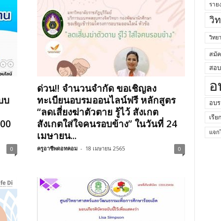
ราย
วิ
วิท
สมั
สอบค
อ
ด่วน!! จำนวนจำกัด ขอเชิญลง
แบบ
ทะเบียนอบรมออนไลน์ฟรี หลักสูตร
อบร
“ลดเสี่ยงฆ่าตัวตาย รู้ไว้ สังเกต
เรีย
.00
สังเกตใส่ใจคนรอบข้าง” ในวันที่ 24
เมษายน...
แจกไ
ครูอาชีพดอทคอม
-
18 เมษายน 2565
0
0