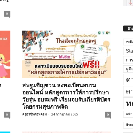
0
ป้า
Acti
Sta
กา
คู่มื
ด
ค
สพฐ.เชิญชวน ลงทะเบียนอบรม
ดา
ออนไลน์ หลักสูตรการให้การปรึกษา
วัยรุ่น อบรมฟรี เรียนจบรับเกียรติบัตร
ท
โดยกรมสุขภาพจิต
ครูอาชีพดอทคอม
-
24 กรกฎาคม 2565
พนั
0
0
ย้าย