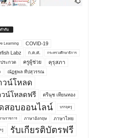
ยกำกับ
COVID-19
ve Learning
rfish Labz
ก.ค.ศ.
กระทรวงศึกษาธิการ
คุรุสภา
ครูผู้ช่วย
รประกวด
อ
ณัฏฐพล ทีปสุวรรณ
าวน์โหลด
วน์โหลดฟรี
ตรีนุช เทียนทอง
ดสอบออนไลน์
บรรจุครู
ภาษาไทย
ภาษาอังกฤษ
กงานราชการ
รับเกียรติบัตรฟรี
ครู