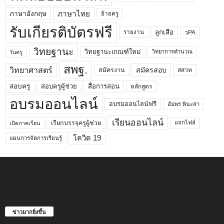
ภาษาไทย
ภาษาอังกฤษ
ย้ายครู
รับเกียรติบัตรฟรี
ลูกเสือ
วPA
รายงาน
วิทยฐานะ
วิทยฐานะเกณฑ์ใหม่
วิทยาการคำนวณ
วันครู
สพฐ.
วิทยาศาสตร์
สมัครสอบ
สมัครงาน
สสวท
สอบครูผู้ช่วย
สอบครู
สื่อการสอน
หลักสูตร
อบรมออนไลน์
อบรมออนไลน์ฟรี
อัมพร พินะสา
เรียนออนไลน์
เรียกบรรจุครูผู้ช่วย
แจกไฟล์
เปิดภาคเรียน
โควิด 19
แผนการจัดการเรียนรู้
ข่าวมากยิ่งขึ้น