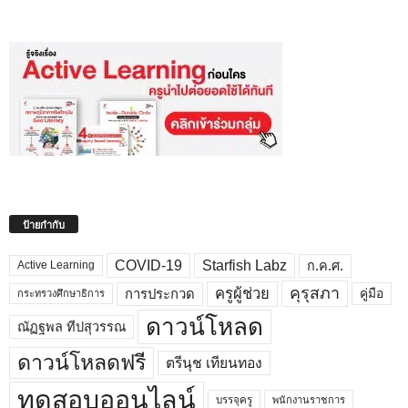
ป้ายกำกับ
COVID-19
Starfish Labz
ก.ค.ศ.
Active Learning
คุรุสภา
ครูผู้ช่วย
คู่มือ
การประกวด
กระทรวงศึกษาธิการ
ดาวน์โหลด
ณัฏฐพล ทีปสุวรรณ
ดาวน์โหลดฟรี
ตรีนุช เทียนทอง
ทดสอบออนไลน์
บรรจุครู
พนักงานราชการ