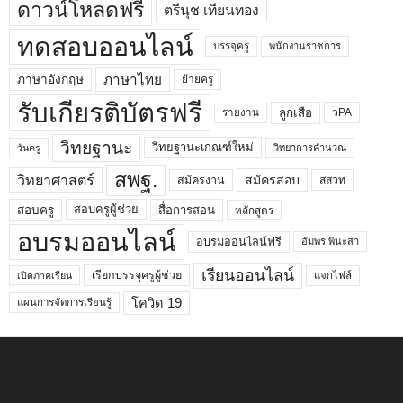
ดาวน์โหลดฟรี
ตรีนุช เทียนทอง
ทดสอบออนไลน์
บรรจุครู
พนักงานราชการ
ภาษาไทย
ภาษาอังกฤษ
ย้ายครู
รับเกียรติบัตรฟรี
ลูกเสือ
วPA
รายงาน
วิทยฐานะ
วิทยฐานะเกณฑ์ใหม่
วิทยาการคำนวณ
วันครู
สพฐ.
วิทยาศาสตร์
สมัครสอบ
สมัครงาน
สสวท
สอบครูผู้ช่วย
สอบครู
สื่อการสอน
หลักสูตร
อบรมออนไลน์
อบรมออนไลน์ฟรี
อัมพร พินะสา
เรียนออนไลน์
เรียกบรรจุครูผู้ช่วย
แจกไฟล์
เปิดภาคเรียน
โควิด 19
แผนการจัดการเรียนรู้