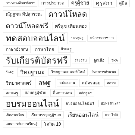
คุรุสภา
ครูผู้ช่วย
คู่มือ
การประกวด
กระทรวงศึกษาธิการ
ดาวน์โหลด
ณัฏฐพล ทีปสุวรรณ
ดาวน์โหลดฟรี
ตรีนุช เทียนทอง
ทดสอบออนไลน์
บรรจุครู
พนักงานราชการ
ภาษาไทย
ภาษาอังกฤษ
ย้ายครู
รับเกียรติบัตรฟรี
ลูกเสือ
วPA
รายงาน
วิทยฐานะ
วิทยฐานะเกณฑ์ใหม่
วิทยาการคำนวณ
วันครู
สพฐ.
วิทยาศาสตร์
สมัครสอบ
สมัครงาน
สสวท
สอบครูผู้ช่วย
สอบครู
สื่อการสอน
หลักสูตร
อบรมออนไลน์
อบรมออนไลน์ฟรี
อัมพร พินะสา
เรียนออนไลน์
เรียกบรรจุครูผู้ช่วย
แจกไฟล์
เปิดภาคเรียน
โควิด 19
แผนการจัดการเรียนรู้