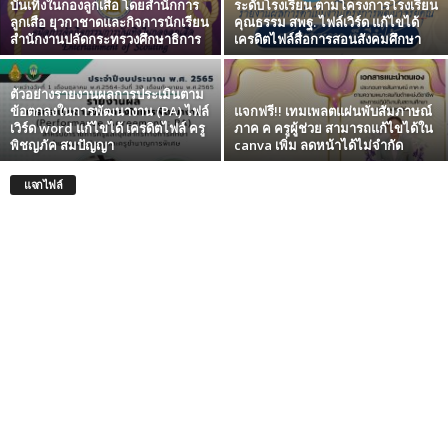
บันเทิงในกองลูกเสือ โดยสำนักการ
ระดับโรงเรียน ตามโครงการโรงเรียน
ลูกเสือ ยุวกาชาดและกิจการนักเรียน
คุณธรรม สพฐ. ไฟล์เวิร์ด แก้ไขได้
สำนักงานปลัดกระทรวงศึกษาธิการ
เครดิตไฟล์สื่อการสอนสังคมศึกษา
ตัวอย่างรายงานผลการประเมินตาม
ข้อตกลงในการพัฒนางาน (PA) ไฟล์
แจกฟรี!! เทมเพลตแผ่นพับสัมภาษณ์
เวิร์ด word แก้ไขได้ เครดิตไฟล์ ครู
ภาค ค ครูผู้ช่วย สามารถแก้ไขได้ใน
พิชญภัค สมปัญญา
canva เพิ่ม ลดหน้าได้ไม่จำกัด
แจกไฟล์