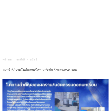
หน้าแรก
แจกไฟล์
หน้า 3
แจกไฟล์ รวมไฟล์แจกฟรีจาก เฟชบุ้ค Kruachieve.com