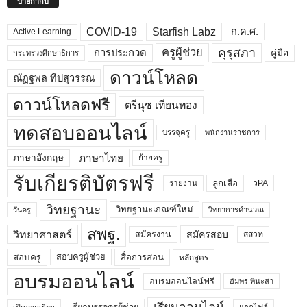
ป้ายกำกับ
COVID-19
Starfish Labz
ก.ค.ศ.
Active Learning
คุรุสภา
ครูผู้ช่วย
คู่มือ
การประกวด
กระทรวงศึกษาธิการ
ดาวน์โหลด
ณัฏฐพล ทีปสุวรรณ
ดาวน์โหลดฟรี
ตรีนุช เทียนทอง
ทดสอบออนไลน์
บรรจุครู
พนักงานราชการ
ภาษาไทย
ภาษาอังกฤษ
ย้ายครู
รับเกียรติบัตรฟรี
ลูกเสือ
วPA
รายงาน
วิทยฐานะ
วิทยฐานะเกณฑ์ใหม่
วิทยาการคำนวณ
วันครู
สพฐ.
วิทยาศาสตร์
สมัครสอบ
สมัครงาน
สสวท
สอบครูผู้ช่วย
สอบครู
สื่อการสอน
หลักสูตร
อบรมออนไลน์
อบรมออนไลน์ฟรี
อัมพร พินะสา
เรียนออนไลน์
แจกไฟล์