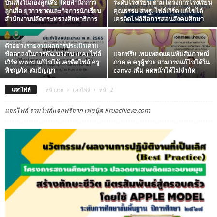
บันเทิงในกองลูกเสือ โดยสำนักการ
ระดับโรงเรียน ตามโครงการโรงเรียน
ลูกเสือ ยุวกาชาดและกิจการนักเรียน
คุณธรรม สพฐ. ไฟล์เวิร์ด แก้ไขได้
สำนักงานปลัดกระทรวงศึกษาธิการ
เครดิตไฟล์สื่อการสอนสังคมศึกษา
ตัวอย่างรายงานผลการประเมินตาม
ข้อตกลงในการพัฒนางาน (PA) ไฟล์
แจกฟรี!! เทมเพลตแผ่นพับสัมภาษณ์
เวิร์ด word แก้ไขได้ เครดิตไฟล์ ครู
ภาค ค ครูผู้ช่วย สามารถแก้ไขได้ใน
พิชญภัค สมปัญญา
canva เพิ่ม ลดหน้าได้ไม่จำกัด
แจกไฟล์
หน้าแรก
แจกไฟล์
หน้า 2
แจกไฟล์ รวมไฟล์แจกฟรีจาก เฟชบุ้ค Kruachieve.com