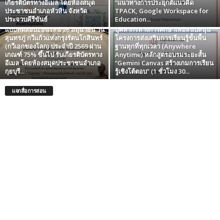
เกียรติบัตรทางอีเมล โดยห้องสมุด
“แนวทางการประยุกต์แนวคิด
ประชาชนอำเภอหัวหิน จังหวัด
TPACK, Google Workspace for
ลงทะเบียนและทำแบบทดสอบ
ประจวบคีรีขันธ์
Education...
โครงการพัฒนาผู้บริหาร ครู และ
แบบทดสอบออนไลน์ 26 มิถุนายน วัน
บุคลากรทางการศึกษาเพื่อสนับสนุน
สุนทรภู่ กวีแก้วแห่งกรุงรัตนโกสินทร์
โครงการส่งเสริมการเรียนรู้ขั้นพื้น
(กวีเอกของโลก) ประจำปี 2569 ผ่าน
ฐานทุกที่ทุกเวลา (Anywhere
เกณฑ์ 75% ขึ้นไป รับเกียรติบัตรทาง
Anytime) หลักสูตรอบรมระยะสั้น
อีเมล โดยห้องสมุดประชาชนอำเภอ
“Gemini Canvas สร้างเกมการเรียน
กุยบุรี...
รู้เชิงโต้ตอบ” (1 ชั่วโมง 30...
แจกสื่อการสอน