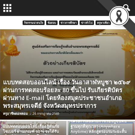
กิจกรรมน่าสนใจ
ข้อสอบ
ข่าวการศึกษา
ข่าวทั่วไป
ครูพาเที่ยว
แบบทดสอบออนไลน์ เรื่อง วันอาสาฬหบูชา ๒๕๖๙
ผ่านการทดสอบร้อยละ 80 ขึ้นไป รับเกียรติบัตร
ผ่านทาง E-mail โดยห้องสมุดประชาชนอำเภอ
พระสมุทรเจดีย์ จังหวัดสมุทรปราการ
ลงทะเบียนและทำแบบทดสอบ
โครงการพัฒนาผู้บริหาร ครู และ
ครูอาชีพดอทคอม
-
26 กรกฎาคม 2569
บุคลากรทางการศึกษาเพื่อสนับสนุน
โครงการส่งเสริมการเรียนรู้ขั้นพื้น
แบบทดสอบออนไลน์ เรื่อง รู้ทันภัย
ฐานทุกที่ทุกเวลา (Anywhere
ไซเบอร์ ผ่านเกณฑ์ 60 % จะได้รับ
Anytime) หลักสูตรอบรมระยะสั้น