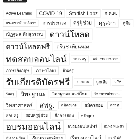
COVID-19
Starfish Labz
ก.ค.ศ.
Active Learning
คุรุสภา
ครูผู้ช่วย
คู่มือ
การประกวด
กระทรวงศึกษาธิการ
ดาวน์โหลด
ณัฏฐพล ทีปสุวรรณ
ดาวน์โหลดฟรี
ตรีนุช เทียนทอง
ทดสอบออนไลน์
บรรจุครู
พนักงานราชการ
ภาษาไทย
ภาษาอังกฤษ
ย้ายครู
รับเกียรติบัตรฟรี
ลูกเสือ
วPA
รายงาน
วิทยฐานะ
วิทยฐานะเกณฑ์ใหม่
วิทยาการคำนวณ
วันครู
สพฐ.
วิทยาศาสตร์
สมัครสอบ
สมัครงาน
สสวท
สอบครูผู้ช่วย
สอบครู
สื่อการสอน
หลักสูตร
อบรมออนไลน์
อบรมออนไลน์ฟรี
อัมพร พินะสา
เรียนออนไลน์
เรียกบรรจุครูผู้ช่วย
แจกไฟล์
เปิดภาคเรียน