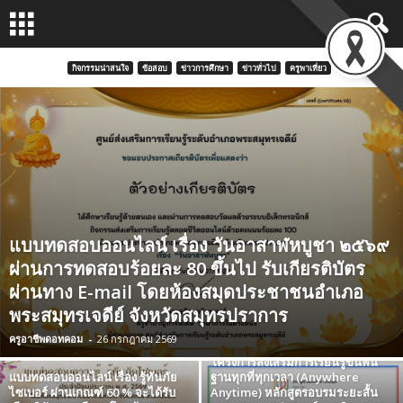
กิจกรรมน่าสนใจ
ข้อสอบ
ข่าวการศึกษา
ข่าวทั่วไป
ครูพาเที่ยว
แบบทดสอบออนไลน์ เรื่อง วันอาสาฬหบูชา ๒๕๖๙
ผ่านการทดสอบร้อยละ 80 ขึ้นไป รับเกียรติบัตร
ผ่านทาง E-mail โดยห้องสมุดประชาชนอำเภอ
พระสมุทรเจดีย์ จังหวัดสมุทรปราการ
ลงทะเบียนและทำแบบทดสอบ
โครงการพัฒนาผู้บริหาร ครู และ
ครูอาชีพดอทคอม
-
26 กรกฎาคม 2569
บุคลากรทางการศึกษาเพื่อสนับสนุน
โครงการส่งเสริมการเรียนรู้ขั้นพื้น
แบบทดสอบออนไลน์ เรื่อง รู้ทันภัย
ฐานทุกที่ทุกเวลา (Anywhere
ไซเบอร์ ผ่านเกณฑ์ 60 % จะได้รับ
Anytime) หลักสูตรอบรมระยะสั้น