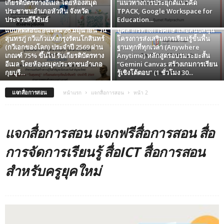
เกียรติบัตรทางอีเมล โดยห้องสมุด
“แนวทางการประยุกต์แนวคิด
ประชาชนอำเภอหัวหิน จังหวัด
TPACK, Google Workspace for
ลงทะเบียนและทำแบบทดสอบ
ประจวบคีรีขันธ์
Education...
โครงการพัฒนาผู้บริหาร ครู และ
แบบทดสอบออนไลน์ 26 มิถุนายน วัน
บุคลากรทางการศึกษาเพื่อสนับสนุน
สุนทรภู่ กวีแก้วแห่งกรุงรัตนโกสินทร์
โครงการส่งเสริมการเรียนรู้ขั้นพื้น
(กวีเอกของโลก) ประจำปี 2569 ผ่าน
ฐานทุกที่ทุกเวลา (Anywhere
เกณฑ์ 75% ขึ้นไป รับเกียรติบัตรทาง
Anytime) หลักสูตรอบรมระยะสั้น
อีเมล โดยห้องสมุดประชาชนอำเภอ
“Gemini Canvas สร้างเกมการเรียน
กุยบุรี...
รู้เชิงโต้ตอบ” (1 ชั่วโมง 30...
แจกสื่อการสอน
หน้าแรก
แจกสื่อการสอน
หน้า 2
แจกสื่อการสอน แจกฟรีสื่อการสอน สื่อ
การจัดการเรียนรู้ สื่อICT สื่อการสอน
สำหรับครูยุคใหม่