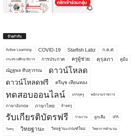
ป้ายกำกับ
COVID-19
Starfish Labz
ก.ค.ศ.
Active Learning
คุรุสภา
ครูผู้ช่วย
คู่มือ
การประกวด
กระทรวงศึกษาธิการ
ดาวน์โหลด
ณัฏฐพล ทีปสุวรรณ
ดาวน์โหลดฟรี
ตรีนุช เทียนทอง
ทดสอบออนไลน์
บรรจุครู
พนักงานราชการ
ภาษาไทย
ภาษาอังกฤษ
ย้ายครู
รับเกียรติบัตรฟรี
ลูกเสือ
วPA
รายงาน
วิทยฐานะ
วิทยฐานะเกณฑ์ใหม่
วิทยาการคำนวณ
วันครู