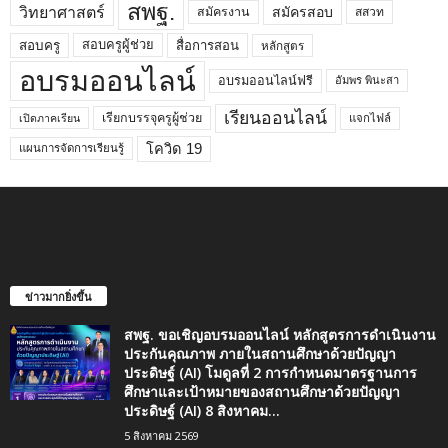
สพฐ.
วิทยาศาสตร์
สมัครสอบ
สมัครงาน
สสวท
สอบครูผู้ช่วย
สอบครู
สื่อการสอน
หลักสูตร
อบรมออนไลน์
อบรมออนไลน์ฟรี
อัมพร พินะสา
เรียนออนไลน์
เรียกบรรจุครูผู้ช่วย
แจกไฟล์
เปิดภาคเรียน
โควิด 19
แผนการจัดการเรียนรู้
ข่าวมากยิ่งขึ้น
สพฐ. ขอเชิญอบรมออนไลน์ หลักสูตรการดำเนินงาน
ประกันคุณภาพ ภายในสถานศึกษาด้วยปัญญา
ประดิษฐ์ (AI) โมดูลที่ 2 การกำหนดมาตรฐานการ
ศึกษาและเป้าหมายของสถานศึกษาด้วยปัญญา
ประดิษฐ์ (AI) 8 สิงหาคม...
5 สิงหาคม 2569