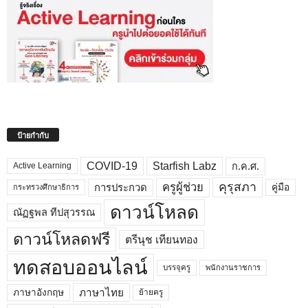
ป้ายกำกับ
COVID-19
Starfish Labz
ก.ค.ศ.
Active Learning
คุรุสภา
ครูผู้ช่วย
คู่มือ
การประกวด
กระทรวงศึกษาธิการ
ดาวน์โหลด
ณัฏฐพล ทีปสุวรรณ
ดาวน์โหลดฟรี
ตรีนุช เทียนทอง
ทดสอบออนไลน์
บรรจุครู
พนักงานราชการ
ภาษาไทย
ภาษาอังกฤษ
ย้ายครู