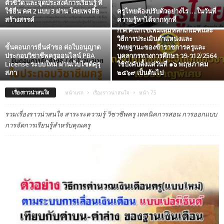
ตัวชี้วัด และจุดประสงค์การเรียนรู้ ที่
ใช้ยื่น คศ.2 แบบ 3 ผ่าน โดยเพจสื่อ
ครูไทยต้องปรับตัวอย่างไร ….ในวันที่
ดาวน์โหลด เกณฑ์ใหม่เชิงประจักษ์
สร้างสรรค์
ความรู้หาได้จากทุกที่
เชี่ยวชาญ เชี่ยวชาญพิเศษ
ก.ค.ศ.แก้ไขเพิ่มเติมหลักเกณฑ์และ
วิธีการประเมินตำแหน่งและ
ขั้นตอนการยื่นคำขอ ต่อใบอนุญาต
วิทยฐานะของข้าราชการครูและ
ประกอบวิชาชีพครูออนไลน์ PBA
บุคลากรทางการศึกษา ว9-ว12/2564
License ระบบใหม่ ผ่านเว็บไซต์คุรุ
ใช้บังคับตั้งแต่วันที่ ๑๖ พฤษภาคม
สภา
๒๕๖๙ เป็นต้นไป
เรื่องราวน่าสนใจ
หน้าแรก
เรื่องราวน่าสนใจ
หน้า 75
รวมเรื่องราวน่าสนใจ สาระระความรู้ วิชาชีพครู เทคนิคการสอน การออกแบบ
การจัดการเรียนรู้สำหรับคุณครู