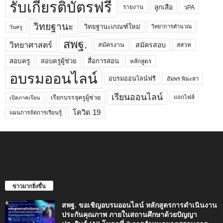
รับเกียรติบัตรฟรี
ลูกเสือ
วPA
รายงาน
วิทยฐานะ
วิทยฐานะเกณฑ์ใหม่
วิทยาการคำนวณ
วันครู
สพฐ.
วิทยาศาสตร์
สมัครสอบ
สมัครงาน
สสวท
สอบครูผู้ช่วย
สอบครู
สื่อการสอน
หลักสูตร
อบรมออนไลน์
อบรมออนไลน์ฟรี
อัมพร พินะสา
เรียนออนไลน์
เรียกบรรจุครูผู้ช่วย
แจกไฟล์
เปิดภาคเรียน
โควิด 19
แผนการจัดการเรียนรู้
ข่าวมากยิ่งขึ้น
สพฐ. ขอเชิญอบรมออนไลน์ หลักสูตรการดำเนินงาน
ประกันคุณภาพ ภายในสถานศึกษาด้วยปัญญา