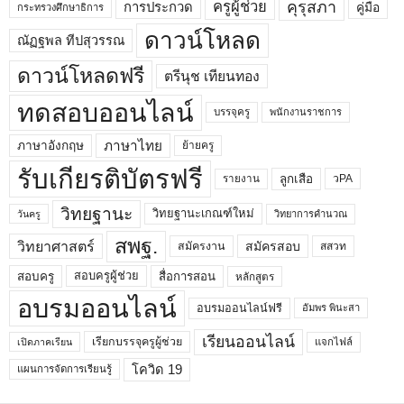
คุรุสภา
ครูผู้ช่วย
คู่มือ
การประกวด
กระทรวงศึกษาธิการ
ดาวน์โหลด
ณัฏฐพล ทีปสุวรรณ
ดาวน์โหลดฟรี
ตรีนุช เทียนทอง
ทดสอบออนไลน์
บรรจุครู
พนักงานราชการ
ภาษาไทย
ภาษาอังกฤษ
ย้ายครู
รับเกียรติบัตรฟรี
ลูกเสือ
วPA
รายงาน
วิทยฐานะ
วิทยฐานะเกณฑ์ใหม่
วิทยาการคำนวณ
วันครู
สพฐ.
วิทยาศาสตร์
สมัครสอบ
สมัครงาน
สสวท
สอบครูผู้ช่วย
สอบครู
สื่อการสอน
หลักสูตร
อบรมออนไลน์
อบรมออนไลน์ฟรี
อัมพร พินะสา
เรียนออนไลน์
เรียกบรรจุครูผู้ช่วย
แจกไฟล์
เปิดภาคเรียน
โควิด 19
แผนการจัดการเรียนรู้