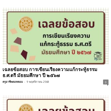
เฉลยข้อสอบ การเขียนเรียงความแก้กระทู้ธรรม
ธ.ศ.ตรี มัธยมศึกษา ปี ๒๕๖๗
ครูอาชีพดอทคอม
-
9 พฤศจิกายน 2568
0