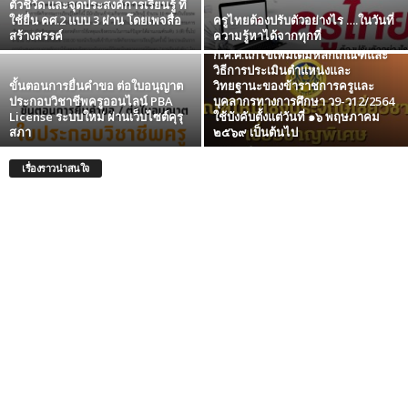
ตัวชี้วัด และจุดประสงค์การเรียนรู้ ที่
ใช้ยื่น คศ.2 แบบ 3 ผ่าน โดยเพจสื่อ
ครูไทยต้องปรับตัวอย่างไร ….ในวันที่
ดาวน์โหลด เกณฑ์ใหม่เชิงประจักษ์
สร้างสรรค์
ความรู้หาได้จากทุกที่
เชี่ยวชาญ เชี่ยวชาญพิเศษ
ก.ค.ศ.แก้ไขเพิ่มเติมหลักเกณฑ์และ
วิธีการประเมินตำแหน่งและ
ขั้นตอนการยื่นคำขอ ต่อใบอนุญาต
วิทยฐานะของข้าราชการครูและ
ประกอบวิชาชีพครูออนไลน์ PBA
บุคลากรทางการศึกษา ว9-ว12/2564
License ระบบใหม่ ผ่านเว็บไซต์คุรุ
ใช้บังคับตั้งแต่วันที่ ๑๖ พฤษภาคม
สภา
๒๕๖๙ เป็นต้นไป
เรื่องราวน่าสนใจ