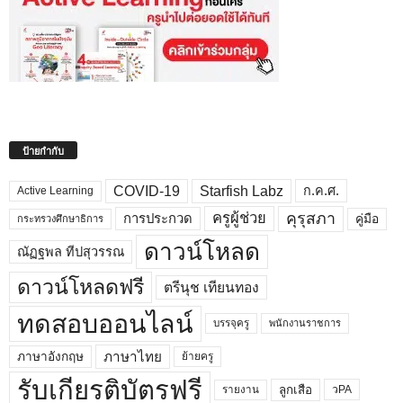
ป้ายกำกับ
COVID-19
Starfish Labz
ก.ค.ศ.
Active Learning
คุรุสภา
ครูผู้ช่วย
คู่มือ
การประกวด
กระทรวงศึกษาธิการ
ดาวน์โหลด
ณัฏฐพล ทีปสุวรรณ
ดาวน์โหลดฟรี
ตรีนุช เทียนทอง
ทดสอบออนไลน์
บรรจุครู
พนักงานราชการ
ภาษาไทย
ภาษาอังกฤษ
ย้ายครู
รับเกียรติบัตรฟรี
ลูกเสือ
วPA
รายงาน