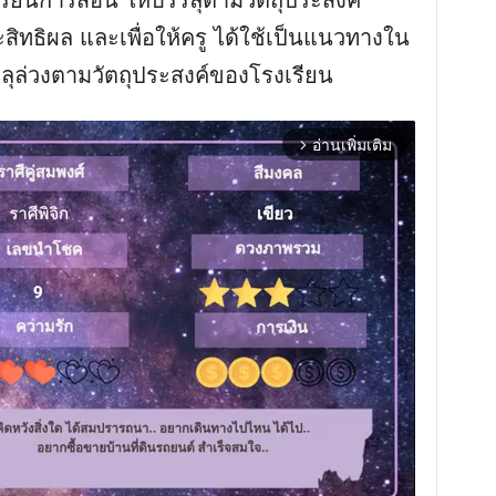
ยนการสอน ให้บรรลุตามวัตถุประสงค์
สิทธิผล และเพื่อให้ครู ได้ใช้เป็นแนวทางใน
จลุล่วงตามวัตถุประสงค์ของโรงเรียน
อ่านเพิ่มเติม
arrow_forward_ios