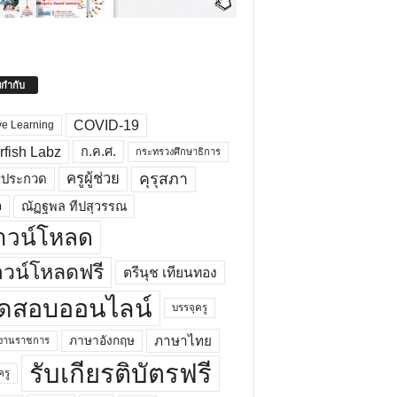
ยกำกับ
COVID-19
ve Learning
rfish Labz
ก.ค.ศ.
กระทรวงศึกษาธิการ
คุรุสภา
ครูผู้ช่วย
รประกวด
อ
ณัฏฐพล ทีปสุวรรณ
าวน์โหลด
วน์โหลดฟรี
ตรีนุช เทียนทอง
ดสอบออนไลน์
บรรจุครู
ภาษาไทย
ภาษาอังกฤษ
กงานราชการ
รับเกียรติบัตรฟรี
ครู