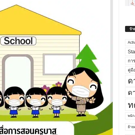
ป้า
Acti
Sta
กา
คู่มื
ด
ดา
ท
พนั
ย้าย