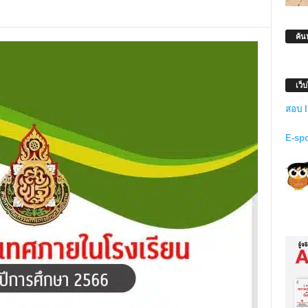
ค้น
เว็
สอบ 
E-sp