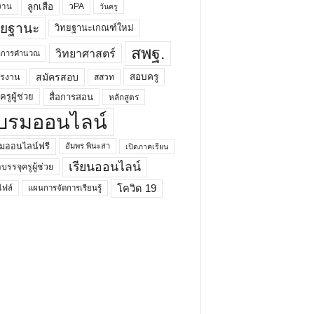
ลูกเสือ
วPA
งาน
วันครู
ทยฐานะ
วิทยฐานะเกณฑ์ใหม่
สพฐ.
วิทยาศาสตร์
ยาการคำนวณ
สมัครสอบ
สอบครู
ครงาน
สสวท
รูผู้ช่วย
สื่อการสอน
หลักสูตร
บรมออนไลน์
มออนไลน์ฟรี
อัมพร พินะสา
เปิดภาคเรียน
เรียนออนไลน์
กบรรจุครูผู้ช่วย
โควิด 19
ฟล์
แผนการจัดการเรียนรู้