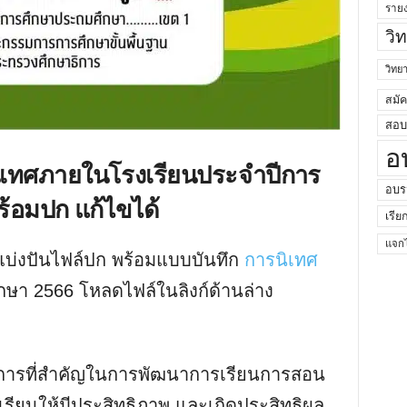
ราย
วิ
วิท
สมั
สอบค
อ
ิเทศภายในโรงเรียนประจำปีการ
อบร
พร้อมปก แก้ไขได้
เรีย
แจกไ
บ่งปันไฟล์ปก พร้อมแบบบันทึก
การนิเทศ
ษา 2566 โหลดไฟล์ในลิงก์ด้านล่าง
ารที่สำคัญในการพัฒนาการเรียนการสอน
เรียนให้มีประสิทธิภาพ และเกิดประสิทธิผล