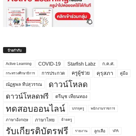
ป้ายกำกับ
COVID-19
Starfish Labz
ก.ค.ศ.
Active Learning
คุรุสภา
ครูผู้ช่วย
คู่มือ
การประกวด
กระทรวงศึกษาธิการ
ดาวน์โหลด
ณัฏฐพล ทีปสุวรรณ
ดาวน์โหลดฟรี
ตรีนุช เทียนทอง
ทดสอบออนไลน์
บรรจุครู
พนักงานราชการ
ภาษาไทย
ภาษาอังกฤษ
ย้ายครู
รับเกียรติบัตรฟรี
ลูกเสือ
วPA
รายงาน