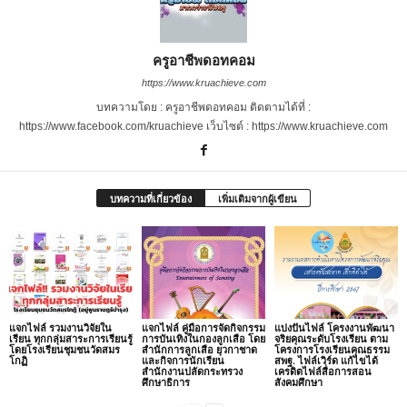
ครูอาชีพดอทคอม
https://www.kruachieve.com
บทความโดย : ครูอาชีพดอทคอม ติดตามได้ที่ :
https://www.facebook.com/kruachieve เว็บไซต์ : https://www.kruachieve.com
บทความที่เกี่ยวข้อง
เพิ่มเติมจากผู้เขียน
แจกไฟล์ รวมงานวิจัยใน
แจกไฟล์ คู่มือการจัดกิจกรรม
แบ่งปันไฟล์ โครงงานพัฒนา
เรียน ทุกกลุ่มสาระการเรียนรู้
การบันเทิงในกองลูกเสือ โดย
จริยคุณระดับโรงเรียน ตาม
โดยโรงเรียนชุมชนวัดสมร
สำนักการลูกเสือ ยุวกาชาด
โครงการโรงเรียนคุณธรรม
โกฏิ
และกิจการนักเรียน
สพฐ. ไฟล์เวิร์ด แก้ไขได้
สำนักงานปลัดกระทรวง
เครดิตไฟล์สื่อการสอน
ศึกษาธิการ
สังคมศึกษา