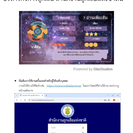
อ่านเพิ่มเติม
arrow_forward_ios
Powered by 
GliaStudios
M
u
t
e