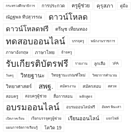
คุรุสภา
ครูผู้ช่วย
คู่มือ
การประกวด
กระทรวงศึกษาธิการ
ดาวน์โหลด
ณัฏฐพล ทีปสุวรรณ
ดาวน์โหลดฟรี
ตรีนุช เทียนทอง
ทดสอบออนไลน์
บรรจุครู
พนักงานราชการ
ภาษาไทย
ภาษาอังกฤษ
ย้ายครู
รับเกียรติบัตรฟรี
ลูกเสือ
วPA
รายงาน
วิทยฐานะ
วิทยฐานะเกณฑ์ใหม่
วิทยาการคำนวณ
วันครู
สพฐ.
วิทยาศาสตร์
สมัครสอบ
สมัครงาน
สสวท
สอบครูผู้ช่วย
สอบครู
สื่อการสอน
หลักสูตร
อบรมออนไลน์
อบรมออนไลน์ฟรี
อัมพร พินะสา
เรียนออนไลน์
เรียกบรรจุครูผู้ช่วย
แจกไฟล์
เปิดภาคเรียน
โควิด 19
แผนการจัดการเรียนรู้