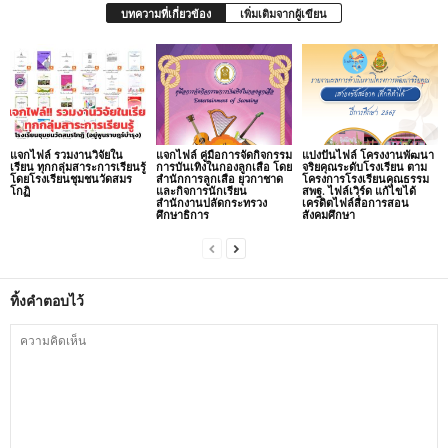
บทความที่เกี่ยวข้อง
เพิ่มเติมจากผู้เขียน
แจกไฟล์ รวมงานวิจัยใน
แจกไฟล์ คู่มือการจัดกิจกรรม
แบ่งปันไฟล์ โครงงานพัฒนา
เรียน ทุกกลุ่มสาระการเรียนรู้
การบันเทิงในกองลูกเสือ โดย
จริยคุณระดับโรงเรียน ตาม
โดยโรงเรียนชุมชนวัดสมร
สำนักการลูกเสือ ยุวกาชาด
โครงการโรงเรียนคุณธรรม
โกฏิ
และกิจการนักเรียน
สพฐ. ไฟล์เวิร์ด แก้ไขได้
สำนักงานปลัดกระทรวง
เครดิตไฟล์สื่อการสอน
ศึกษาธิการ
สังคมศึกษา
ทิ้งคำตอบไว้