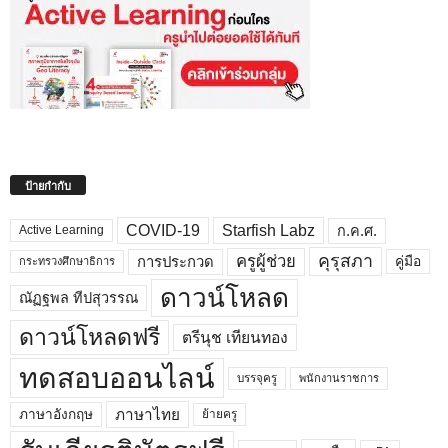
ป้ายกำกับ
COVID-19
Starfish Labz
ก.ค.ศ.
Active Learning
คุรุสภา
ครูผู้ช่วย
คู่มือ
การประกวด
กระทรวงศึกษาธิการ
ดาวน์โหลด
ณัฏฐพล ทีปสุวรรณ
ดาวน์โหลดฟรี
ตรีนุช เทียนทอง
ทดสอบออนไลน์
บรรจุครู
พนักงานราชการ
ภาษาไทย
ภาษาอังกฤษ
ย้ายครู