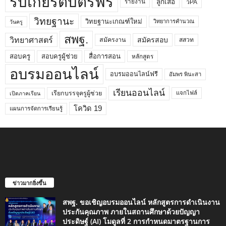
รับเกียรติบัตรฟรี
ลูกเสือ
วPA
รายงาน
วิทยฐานะ
วิทยฐานะเกณฑ์ใหม่
วิทยาการคำนวณ
วันครู
สพฐ.
วิทยาศาสตร์
สมัครสอบ
สมัครงาน
สสวท
สอบครูผู้ช่วย
สอบครู
สื่อการสอน
หลักสูตร
อบรมออนไลน์
อบรมออนไลน์ฟรี
อัมพร พินะสา
เรียนออนไลน์
เรียกบรรจุครูผู้ช่วย
แจกไฟล์
เปิดภาคเรียน
โควิด 19
แผนการจัดการเรียนรู้
ข่าวมากยิ่งขึ้น
สพฐ. ขอเชิญอบรมออนไลน์ หลักสูตรการดำเนินงาน
ประกันคุณภาพ ภายในสถานศึกษาด้วยปัญญา
ประดิษฐ์ (AI) โมดูลที่ 2 การกำหนดมาตรฐานการ