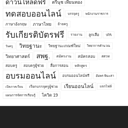
ดาวน์โหลดฟรี
ตรีนุช เทียนทอง
ทดสอบออนไลน์
บรรจุครู
พนักงานราชการ
ภาษาไทย
ภาษาอังกฤษ
ย้ายครู
รับเกียรติบัตรฟรี
ลูกเสือ
วPA
รายงาน
วิทยฐานะ
วิทยฐานะเกณฑ์ใหม่
วิทยาการคำนวณ
วันครู
สพฐ.
วิทยาศาสตร์
สมัครสอบ
สมัครงาน
สสวท
สอบครูผู้ช่วย
สอบครู
สื่อการสอน
หลักสูตร
อบรมออนไลน์
อบรมออนไลน์ฟรี
อัมพร พินะสา
เรียนออนไลน์
เรียกบรรจุครูผู้ช่วย
แจกไฟล์
เปิดภาคเรียน
โควิด 19
แผนการจัดการเรียนรู้