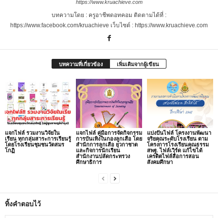
https://www.kruachieve.com
บทความโดย : ครูอาชีพดอทคอม ติดตามได้ที่ :
https://www.facebook.com/kruachieve เว็บไซต์ : https://www.kruachieve.com
บทความที่เกี่ยวข้อง
เพิ่มเติมจากผู้เขียน
แจกไฟล์ รวมงานวิจัยใน
แจกไฟล์ คู่มือการจัดกิจกรรม
แบ่งปันไฟล์ โครงงานพัฒนา
เรียน ทุกกลุ่มสาระการเรียนรู้
การบันเทิงในกองลูกเสือ โดย
จริยคุณระดับโรงเรียน ตาม
โดยโรงเรียนชุมชนวัดสมร
สำนักการลูกเสือ ยุวกาชาด
โครงการโรงเรียนคุณธรรม
โกฏิ
และกิจการนักเรียน
สพฐ. ไฟล์เวิร์ด แก้ไขได้
สำนักงานปลัดกระทรวง
เครดิตไฟล์สื่อการสอน
ศึกษาธิการ
สังคมศึกษา
ทิ้งคำตอบไว้