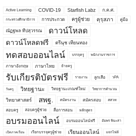
COVID-19
Starfish Labz
ก.ค.ศ.
Active Learning
คุรุสภา
ครูผู้ช่วย
คู่มือ
การประกวด
กระทรวงศึกษาธิการ
ดาวน์โหลด
ณัฏฐพล ทีปสุวรรณ
ดาวน์โหลดฟรี
ตรีนุช เทียนทอง
ทดสอบออนไลน์
บรรจุครู
พนักงานราชการ
ภาษาไทย
ภาษาอังกฤษ
ย้ายครู
รับเกียรติบัตรฟรี
ลูกเสือ
วPA
รายงาน
วิทยฐานะ
วิทยฐานะเกณฑ์ใหม่
วิทยาการคำนวณ
วันครู
สพฐ.
วิทยาศาสตร์
สมัครสอบ
สมัครงาน
สสวท
สอบครูผู้ช่วย
สอบครู
สื่อการสอน
หลักสูตร
อบรมออนไลน์
อบรมออนไลน์ฟรี
อัมพร พินะสา
เรียนออนไลน์
เรียกบรรจุครูผู้ช่วย
แจกไฟล์
เปิดภาคเรียน