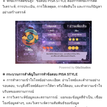
🔹️ ทักษะการคิดขั้นสูง : ข้อสอบ PISA STYLE ต้องการทักษะการคิด
วิเคราะห์, การประเมิน, การให้เหตุผล, การตัดสินใจ และการแก้ปัญหา
อย่างสร้างสรรค์
อ่านเพิ่มเติม
arrow_forward_ios
Powered by 
GliaStudios
✳️ กระบวนการสำคัญในการทำข้อสอบ PISA STYLE
M
🔹️ การทำความเข้าใจโจทย์อย่างละเอียด: อ่านโจทย์และคำถามอย่าง
u
รอบคอบ, ระบุสิ่งที่โจทย์ต้องการให้หา หรือให้ตอบ, และทำความเข้าใจ
t
บริบทของสถานการณ์
e
🔹️ การวิเคราะห์ข้อมูลและสถานการณ์ : แยกแยะข้อมูลที่จำเป็น, เชื่อม
โยงข้อมูลต่างๆ, และวิเคราะห์ความสัมพันธ์ของข้อมูล