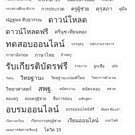
คุรุสภา
ครูผู้ช่วย
คู่มือ
การประกวด
กระทรวงศึกษาธิการ
ดาวน์โหลด
ณัฏฐพล ทีปสุวรรณ
ดาวน์โหลดฟรี
ตรีนุช เทียนทอง
ทดสอบออนไลน์
บรรจุครู
พนักงานราชการ
ภาษาไทย
ภาษาอังกฤษ
ย้ายครู
รับเกียรติบัตรฟรี
ลูกเสือ
วPA
รายงาน
วิทยฐานะ
วิทยฐานะเกณฑ์ใหม่
วิทยาการคำนวณ
วันครู
สพฐ.
วิทยาศาสตร์
สมัครสอบ
สมัครงาน
สสวท
สอบครูผู้ช่วย
สอบครู
สื่อการสอน
หลักสูตร
อบรมออนไลน์
อบรมออนไลน์ฟรี
อัมพร พินะสา
เรียนออนไลน์
เรียกบรรจุครูผู้ช่วย
แจกไฟล์
เปิดภาคเรียน
โควิด 19
แผนการจัดการเรียนรู้