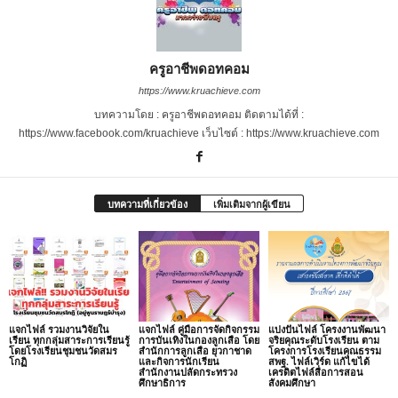
ครูอาชีพดอทคอม
https://www.kruachieve.com
บทความโดย : ครูอาชีพดอทคอม ติดตามได้ที่ :
https://www.facebook.com/kruachieve เว็บไซต์ : https://www.kruachieve.com
บทความที่เกี่ยวข้อง
เพิ่มเติมจากผู้เขียน
แจกไฟล์ รวมงานวิจัยใน
แจกไฟล์ คู่มือการจัดกิจกรรม
แบ่งปันไฟล์ โครงงานพัฒนา
เรียน ทุกกลุ่มสาระการเรียนรู้
การบันเทิงในกองลูกเสือ โดย
จริยคุณระดับโรงเรียน ตาม
โดยโรงเรียนชุมชนวัดสมร
สำนักการลูกเสือ ยุวกาชาด
โครงการโรงเรียนคุณธรรม
โกฏิ
และกิจการนักเรียน
สพฐ. ไฟล์เวิร์ด แก้ไขได้
สำนักงานปลัดกระทรวง
เครดิตไฟล์สื่อการสอน
ศึกษาธิการ
สังคมศึกษา