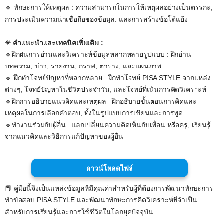
🔹️ ทักษะการให้เหตุผล : ความสามารถในการให้เหตุผลอย่างเป็นตรรกะ,
การประเมินความน่าเชื่อถือของข้อมูล, และการสร้างข้อโต้แย้ง
✳️ คำแนะนำและเทคนิคเพิ่มเติม :
🔹️ฝึกฝนการอ่านและวิเคราะห์ข้อมูลหลากหลายรูปแบบ : ฝึกอ่าน
บทความ, ข่าว, รายงาน, กราฟ, ตาราง, และแผนภาพ
🔹️ ฝึกทำโจทย์ปัญหาที่หลากหลาย : ฝึกทำโจทย์ PISA STYLE จากแหล่ง
ต่างๆ, โจทย์ปัญหาในชีวิตประจำวัน, และโจทย์ที่เน้นการคิดวิเคราะห์
🔹️ฝึกการอธิบายแนวคิดและเหตุผล : ฝึกอธิบายขั้นตอนการคิดและ
เหตุผลในการเลือกคำตอบ, ทั้งในรูปแบบการเขียนและการพูด
🔹️ทำงานร่วมกับผู้อื่น : แลกเปลี่ยนความคิดเห็นกับเพื่อน หรือครู, เรียนรู้
จากแนวคิดและวิธีการแก้ปัญหาของผู้อื่น
ดาวน์โหลดไฟล์
📕 คู่มือนี้จึงเป็นแหล่งข้อมูลที่มีคุณค่าสำหรับผู้ที่ต้องการพัฒนาทักษะการ
ทำข้อสอบ PISA STYLE และพัฒนาทักษะการคิดวิเคราะห์ที่จำเป็น
สำหรับการเรียนรู้และการใช้ชีวิตในโลกยุคปัจจุบัน