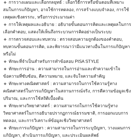
🔹️ การวางแผนและเลือกกลยุทธ์ : เลือกวิธีการหรือขั้นตอนที่เหมาะ
สมในการแก้ปัญหา, อาจใช้การทดลอง, การสร้างแบบจำลอง, การใช้
เหตุผลเชิงตรรกะ, หรือการประมาณค่า
🔹️ การให้เหตุผลและอธิบาย : อธิบายขั้นตอนการคิดและเหตุผลในการ
เลือกคำตอบ, แสดงให้เห็นถึงกระบวนการคิดอย่างเป็นระบบ
🔹️ การตรวจสอบและทบทวน : ตรวจสอบความถูกต้องของคำตอบ,
ทบทวนขั้นตอนการคิด, และพิจารณาว่ามีแนวทางอื่นในการแก้ปัญหา
หรือไม่
🔹️ ทักษะที่จำเป็นสำหรับการทำข้อสอบ PISA STYLE
🔹️ ทักษะการอ่าน : ความสามารถในการอ่านและทำความเข้าใจ
ข้อความที่ซับซ้อน, ตีความหมาย, และจับใจความสำคัญ
🔹️ ทักษะทางคณิตศาสตร์ : ความสามารถในการใช้ความรู้ทาง
คณิตศาสตร์ในการแก้ปัญหาในสถานการณ์จริง, การตีความข้อมูลเชิง
ปริมาณ, และการใช้สถิติเบื้องต้น
🔹️ ทักษะทางวิทยาศาสตร์ : ความสามารถในการใช้ความรู้ทาง
วิทยาศาสตร์ในการอธิบายปรากฏการณ์ธรรมชาติ, การออกแบบการ
ทดลอง, และการวิเคราะห์ข้อมูลเชิงวิทยาศาสตร์
🔹️ ทักษะการแก้ปัญหา : ความสามารถในการระบุปัญหา, วางแผนการ
แก้ปัญหา, ดำเนินการแก้ปัญหา, และประเมินผลลัพธ์