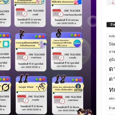
ป้า
Acti
Sta
กา
คู่มื
ด
ดา
ท
พนั
ย้าย