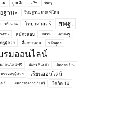
ลูกเสือ
วPA
งาน
วันครู
ทยฐานะ
วิทยฐานะเกณฑ์ใหม่
สพฐ.
วิทยาศาสตร์
ยาการคำนวณ
สมัครสอบ
สอบครู
ครงาน
สสวท
รูผู้ช่วย
สื่อการสอน
หลักสูตร
บรมออนไลน์
มออนไลน์ฟรี
อัมพร พินะสา
เปิดภาคเรียน
เรียนออนไลน์
กบรรจุครูผู้ช่วย
โควิด 19
ฟล์
แผนการจัดการเรียนรู้