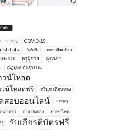
ยกำกับ
COVID-19
ve Learning
rfish Labz
ก.ค.ศ.
กระทรวงศึกษาธิการ
คุรุสภา
ครูผู้ช่วย
รประกวด
อ
ณัฏฐพล ทีปสุวรรณ
าวน์โหลด
วน์โหลดฟรี
ตรีนุช เทียนทอง
ดสอบออนไลน์
บรรจุครู
ภาษาไทย
ภาษาอังกฤษ
กงานราชการ
รับเกียรติบัตรฟรี
ครู