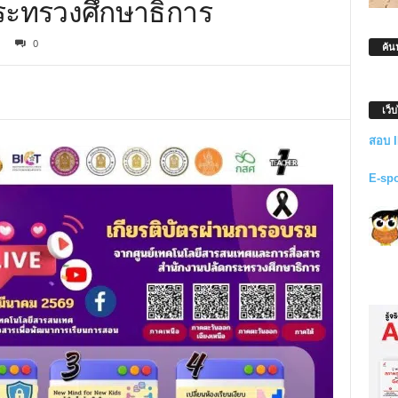
กระทรวงศึกษาธิการ
0
ค้น
เว็
สอบ 
E-sp