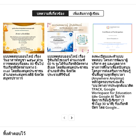
บทความที่เกี่ยวข้อง
เพิ่มเติมจากผู้เขียน
แบบทดสอบออนไลน์ เรื่อง
แบบทดสอบออนไลน์ เรื่อง
ลงทะเบียนและทำแบบ
วันอาสาฬหบูชา ๒๕๖๙ ผ่าน
รู้ทันภัยไซเบอร์ ผ่านเกณฑ์
ทดสอบ โครงการพัฒนาผู้
การทดสอบร้อยละ 80 ขึ้นไป
60 % จะได้รับเกียรติบัตรทาง
บริหาร ครู และบุคลากร
รับเกียรติบัตรผ่านทาง E-
อีเมล โดยห้องสมุดประชาชน
ทางการศึกษาเพื่อสนับสนุน
mail โดยห้องสมุดประชาชน
อำเภอหัวหิน จังหวัด
โครงการส่งเสริมการเรียนรู้
อำเภอพระสมุทรเจดีย์ จังหวัด
ประจวบคีรีขันธ์
ขั้นพื้นฐานทุกที่ทุกเวลา
สมุทรปราการ
(Anywhere Anytime)
หลักสูตรอบรมระยะสั้น
“แนวทางการประยุกต์แนวคิด
TPACK, Google
Workspace for Education
และ Google AI ในการ
จัดการเรียนรู้เชิงรุก” (1
ชั่วโมง 30 นาที) รับเกียรติ
บัตร โดย Google...
ทิ้งคำตอบไว้