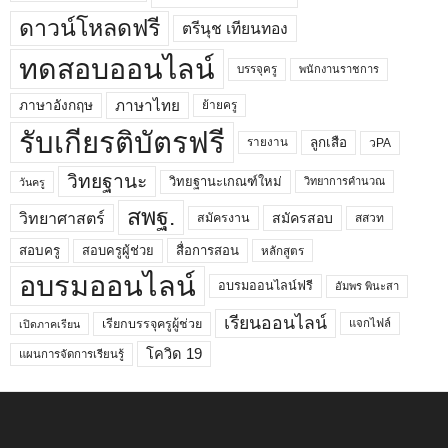
ดาวน์โหลดฟรี
ตรีนุช เทียนทอง
ทดสอบออนไลน์
บรรจุครู
พนักงานราชการ
ภาษาไทย
ภาษาอังกฤษ
ย้ายครู
รับเกียรติบัตรฟรี
ลูกเสือ
วPA
รายงาน
วิทยฐานะ
วิทยฐานะเกณฑ์ใหม่
วิทยาการคำนวณ
วันครู
สพฐ.
วิทยาศาสตร์
สมัครสอบ
สมัครงาน
สสวท
สอบครูผู้ช่วย
สอบครู
สื่อการสอน
หลักสูตร
อบรมออนไลน์
อบรมออนไลน์ฟรี
อัมพร พินะสา
เรียนออนไลน์
เรียกบรรจุครูผู้ช่วย
แจกไฟล์
เปิดภาคเรียน
โควิด 19
แผนการจัดการเรียนรู้