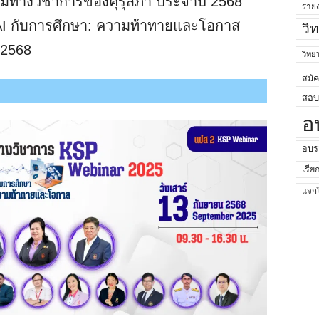
มทางวิชาการของคุรุสภา ประจำปี 2568
ราย
AI กับการศึกษา: ความท้าทายและโอกาส
วิ
 2568
วิท
สมั
สอบค
อ
อบร
เรีย
แจกไ