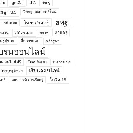
ลูกเสือ
วPA
งาน
วันครู
ทยฐานะ
วิทยฐานะเกณฑ์ใหม่
สพฐ.
วิทยาศาสตร์
ยาการคำนวณ
สมัครสอบ
สอบครู
ครงาน
สสวท
รูผู้ช่วย
สื่อการสอน
หลักสูตร
บรมออนไลน์
มออนไลน์ฟรี
อัมพร พินะสา
เปิดภาคเรียน
เรียนออนไลน์
กบรรจุครูผู้ช่วย
โควิด 19
ฟล์
แผนการจัดการเรียนรู้