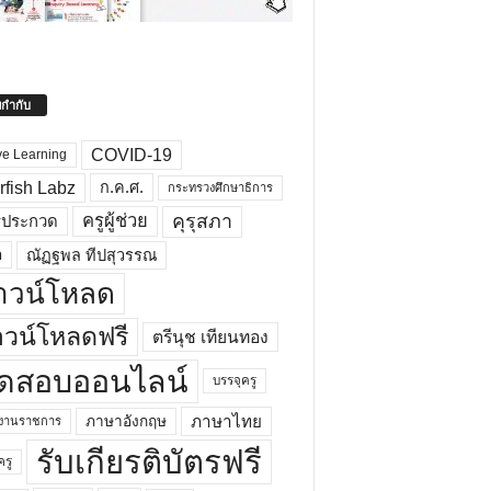
ยกำกับ
COVID-19
ve Learning
rfish Labz
ก.ค.ศ.
กระทรวงศึกษาธิการ
คุรุสภา
ครูผู้ช่วย
รประกวด
อ
ณัฏฐพล ทีปสุวรรณ
าวน์โหลด
วน์โหลดฟรี
ตรีนุช เทียนทอง
ดสอบออนไลน์
บรรจุครู
ภาษาไทย
ภาษาอังกฤษ
กงานราชการ
รับเกียรติบัตรฟรี
ครู