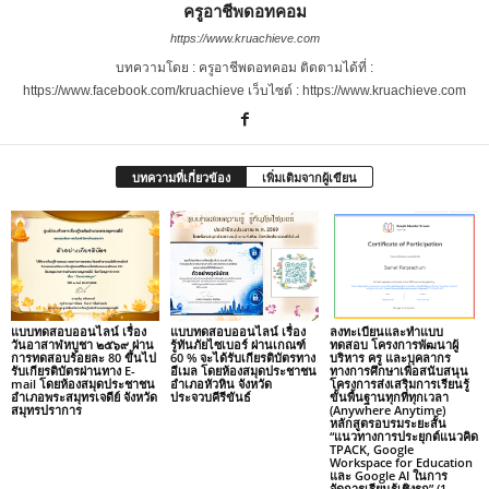
ครูอาชีพดอทคอม
https://www.kruachieve.com
บทความโดย : ครูอาชีพดอทคอม ติดตามได้ที่ :
https://www.facebook.com/kruachieve เว็บไซต์ : https://www.kruachieve.com
บทความที่เกี่ยวข้อง
เพิ่มเติมจากผู้เขียน
แบบทดสอบออนไลน์ เรื่อง
แบบทดสอบออนไลน์ เรื่อง
ลงทะเบียนและทำแบบ
วันอาสาฬหบูชา ๒๕๖๙ ผ่าน
รู้ทันภัยไซเบอร์ ผ่านเกณฑ์
ทดสอบ โครงการพัฒนาผู้
การทดสอบร้อยละ 80 ขึ้นไป
60 % จะได้รับเกียรติบัตรทาง
บริหาร ครู และบุคลากร
รับเกียรติบัตรผ่านทาง E-
อีเมล โดยห้องสมุดประชาชน
ทางการศึกษาเพื่อสนับสนุน
mail โดยห้องสมุดประชาชน
อำเภอหัวหิน จังหวัด
โครงการส่งเสริมการเรียนรู้
อำเภอพระสมุทรเจดีย์ จังหวัด
ประจวบคีรีขันธ์
ขั้นพื้นฐานทุกที่ทุกเวลา
สมุทรปราการ
(Anywhere Anytime)
หลักสูตรอบรมระยะสั้น
“แนวทางการประยุกต์แนวคิด
TPACK, Google
Workspace for Education
และ Google AI ในการ
จัดการเรียนรู้เชิงรุก” (1