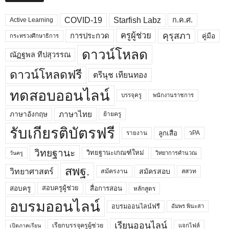
COVID-19
Starfish Labz
ก.ค.ศ.
Active Learning
คุรุสภา
ครูผู้ช่วย
คู่มือ
การประกวด
กระทรวงศึกษาธิการ
ดาวน์โหลด
ณัฏฐพล ทีปสุวรรณ
ดาวน์โหลดฟรี
ตรีนุช เทียนทอง
ทดสอบออนไลน์
บรรจุครู
พนักงานราชการ
ภาษาไทย
ภาษาอังกฤษ
ย้ายครู
รับเกียรติบัตรฟรี
ลูกเสือ
วPA
รายงาน
วิทยฐานะ
วิทยฐานะเกณฑ์ใหม่
วิทยาการคำนวณ
วันครู
สพฐ.
วิทยาศาสตร์
สมัครสอบ
สมัครงาน
สสวท
สอบครูผู้ช่วย
สอบครู
สื่อการสอน
หลักสูตร
อบรมออนไลน์
อบรมออนไลน์ฟรี
อัมพร พินะสา
เรียนออนไลน์
เรียกบรรจุครูผู้ช่วย
แจกไฟล์
เปิดภาคเรียน