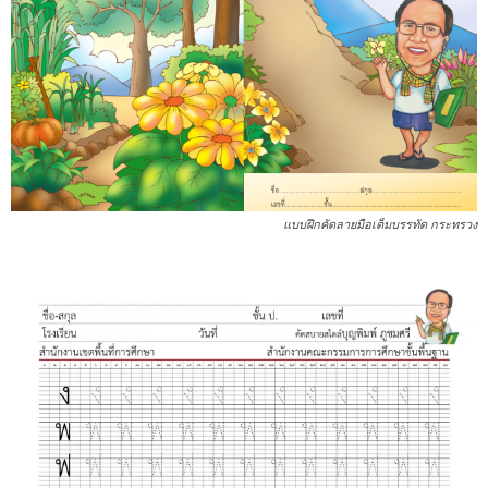
แบบฝึกคัดลายมือเต็มบรรทัด กระทรวง