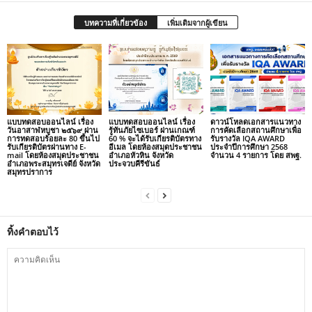
บทความที่เกี่ยวข้อง
เพิ่มเติมจากผู้เขียน
แบบทดสอบออนไลน์ เรื่อง
แบบทดสอบออนไลน์ เรื่อง
ดาวน์โหลดเอกสารแนวทาง
วันอาสาฬหบูชา ๒๕๖๙ ผ่าน
รู้ทันภัยไซเบอร์ ผ่านเกณฑ์
การคัดเลือกสถานศึกษาเพื่อ
การทดสอบร้อยละ 80 ขึ้นไป
60 % จะได้รับเกียรติบัตรทาง
รับรางวัล IQA AWARD
รับเกียรติบัตรผ่านทาง E-
อีเมล โดยห้องสมุดประชาชน
ประจำปีการศึกษา 2568
mail โดยห้องสมุดประชาชน
อำเภอหัวหิน จังหวัด
จำนวน 4 รายการ โดย สพฐ.
อำเภอพระสมุทรเจดีย์ จังหวัด
ประจวบคีรีขันธ์
สมุทรปราการ
ทิ้งคำตอบไว้