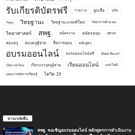
รับเกียรติบัตรฟรี
ลูกเสือ
วPA
รายงาน
วิทยฐานะ
วิทยฐานะเกณฑ์ใหม่
วิทยาการคำนวณ
วันครู
สพฐ.
วิทยาศาสตร์
สมัครสอบ
สมัครงาน
สสวท
สอบครูผู้ช่วย
สอบครู
สื่อการสอน
หลักสูตร
อบรมออนไลน์
อบรมออนไลน์ฟรี
อัมพร พินะสา
เรียนออนไลน์
เรียกบรรจุครูผู้ช่วย
แจกไฟล์
เปิดภาคเรียน
โควิด 19
แผนการจัดการเรียนรู้
ข่าวมากยิ่งขึ้น
สพฐ. ขอเชิญอบรมออนไลน์ หลักสูตรการดำเนินงาน