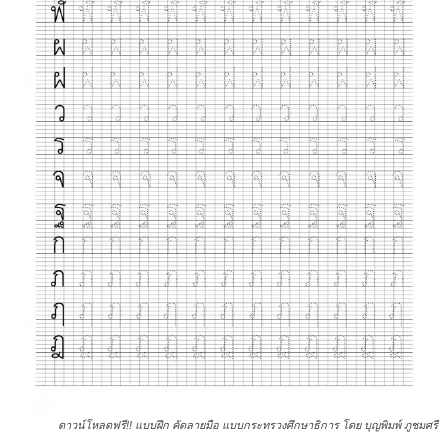
ดาวน์โหลดฟรี!! แบบฝึก คัดลายมือ แบบกระทรวงศึกษาธิการ โดย บุญพิมพ์ ภูชมศรี