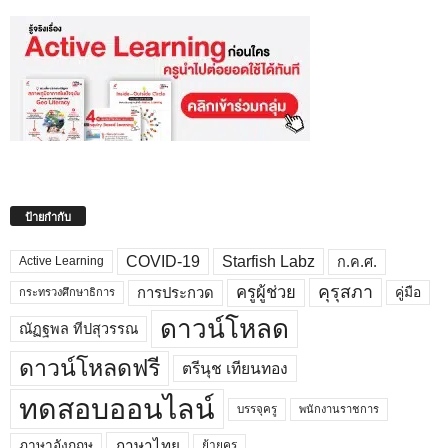
ป้ายกำกับ
COVID-19
Starfish Labz
ก.ค.ศ.
Active Learning
คุรุสภา
ครูผู้ช่วย
คู่มือ
การประกวด
กระทรวงศึกษาธิการ
ดาวน์โหลด
ณัฏฐพล ทีปสุวรรณ
ดาวน์โหลดฟรี
ตรีนุช เทียนทอง
ทดสอบออนไลน์
บรรจุครู
พนักงานราชการ
ภาษาไทย
ภาษาอังกฤษ
ย้ายครู