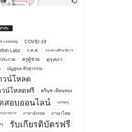
ยกำกับ
COVID-19
ve Learning
rfish Labz
ก.ค.ศ.
กระทรวงศึกษาธิการ
คุรุสภา
ครูผู้ช่วย
รประกวด
อ
ณัฏฐพล ทีปสุวรรณ
าวน์โหลด
วน์โหลดฟรี
ตรีนุช เทียนทอง
ดสอบออนไลน์
บรรจุครู
ภาษาไทย
ภาษาอังกฤษ
กงานราชการ
รับเกียรติบัตรฟรี
ครู