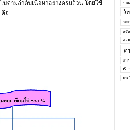
นไปตามลำดับเนื้อหาอย่างครบถ้วน
โดยใช้
ราย
วิ
คือ
วิท
สมั
สอบค
อ
อบร
น
เรีย
แจกไ