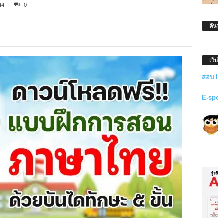
44
0
ค้น
เว็
สอบ 
E-sp