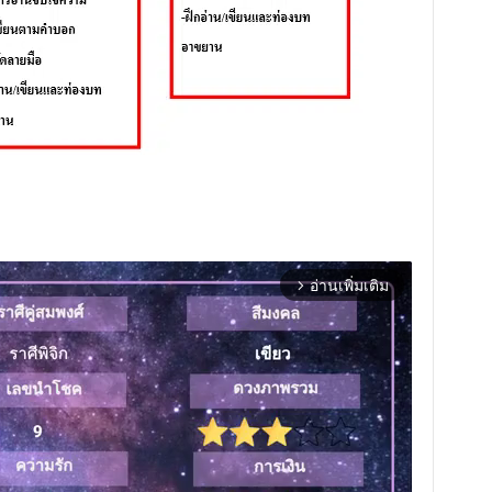
อ่านเพิ่มเติม
arrow_forward_ios