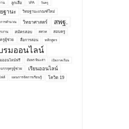
ลูกเสือ
วPA
งาน
วันครู
ทยฐานะ
วิทยฐานะเกณฑ์ใหม่
สพฐ.
วิทยาศาสตร์
ยาการคำนวณ
สมัครสอบ
สอบครู
ครงาน
สสวท
รูผู้ช่วย
สื่อการสอน
หลักสูตร
บรมออนไลน์
มออนไลน์ฟรี
อัมพร พินะสา
เปิดภาคเรียน
เรียนออนไลน์
กบรรจุครูผู้ช่วย
โควิด 19
ฟล์
แผนการจัดการเรียนรู้