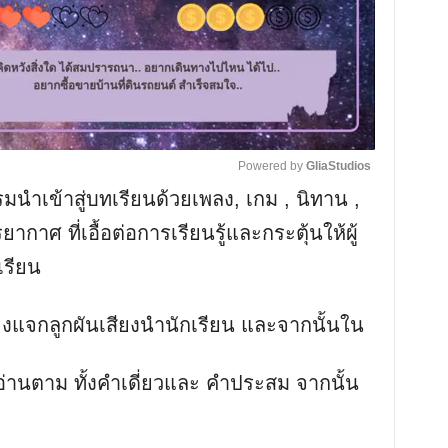
Powered by 
GliaStudios
รรมนำเข้าสู่บทเรียนด้วยเพลง, เกม , นิทาน ,
M
ากาศ ที่เอื้อต่อการเรียนรู้และกระตุ้นให้ผู้
u
เรียน
t
e
สียงแจกลูกผันเสียงนำนักเรียน และจากนั้นใน
ยงอ่านตาม ทั้งคำเดี่ยวและ คำประสม จากนั้น