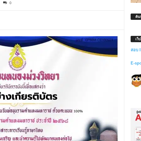
0
ค้น
เว็
สอบ 
E-sp