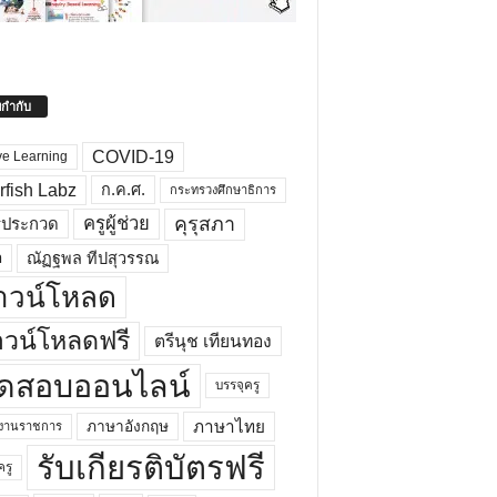
ยกำกับ
COVID-19
ve Learning
rfish Labz
ก.ค.ศ.
กระทรวงศึกษาธิการ
คุรุสภา
ครูผู้ช่วย
รประกวด
อ
ณัฏฐพล ทีปสุวรรณ
าวน์โหลด
วน์โหลดฟรี
ตรีนุช เทียนทอง
ดสอบออนไลน์
บรรจุครู
ภาษาไทย
ภาษาอังกฤษ
กงานราชการ
รับเกียรติบัตรฟรี
ครู