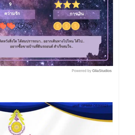
Powered by 
GliaStudios
M
u
t
e