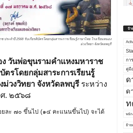
ป้า
 ประจำปี 2568 รับเกียรติบัตรโดยกลุ่มสาระการเรียนรู้ภาษาไทย โรงเรียนหนอง
Acti
ม่วงวิทยา จังหวัดลพบุรี
Sta
่อง วันพ่อขุนรามคำแหงมหาราช
กา
คู่มื
ิบัตรโดยกลุ่มสาระการเรียนรู้
ด
่วงวิทยา จังหวัดลพบุรี
ระหว่าง
ดา
พ.ศ. ๒๕๖๘
ท
อยละ ๗๐ ขึ้นไป (๑๔ คะแนนขึ้นไป) จะได้
พนั
ย้าย