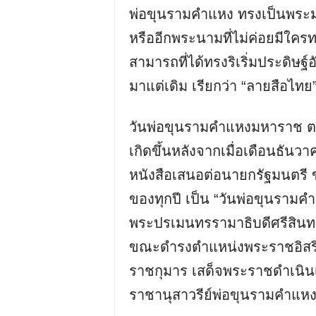
พ่อขุนรามคำแหง ทรงเป็นพระมห
หรืออีกพระนามที่ไม่ค่อยมีใคร
สามารถที่ได้ทรงริเริ่มประดิษฐ
มาแต่เดิม เรียกว่า “ลายสือไทย
วันพ่อขุนรามคำแหงมหาราช ตรง
เกิดขึ้นหลังจากเมื่อเดือนธันว
หนังสือเสนอต่อนายกรัฐมนตรี 
ของทุกปี เป็น “วันพ่อขุนราม
พระปรเมนทรรามาธิบดีศรีสินทร
ขณะดำรงตำแหน่งพระราชอิสร
ราชกุมาร เสด็จพระราชดำเนิน
ราชานุสาวรีย์พ่อขุนรามคำแห