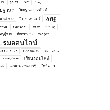
ลูกเสือ
วPA
งาน
วันครู
ทยฐานะ
วิทยฐานะเกณฑ์ใหม่
สพฐ.
วิทยาศาสตร์
ยาการคำนวณ
สมัครสอบ
สอบครู
ครงาน
สสวท
รูผู้ช่วย
สื่อการสอน
หลักสูตร
บรมออนไลน์
มออนไลน์ฟรี
อัมพร พินะสา
เปิดภาคเรียน
เรียนออนไลน์
กบรรจุครูผู้ช่วย
โควิด 19
ฟล์
แผนการจัดการเรียนรู้