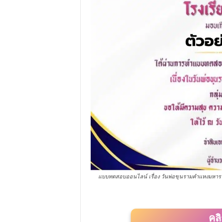
แบบทดสอบออนไลน์ เรื่อง วันพ่อขุนรามคำแหงมหาราช
คล