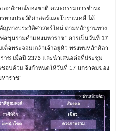
รเอกลักษณ์ของชาติ คณะกรรมการชำระ
ารทางประวัติศาสตร์และโบราณคดี ได้
คัญทางประวัติศาสตร์ใหม่ ตามหลักฐานทาง
วันพ่อขุนรามคำแหงมหาราช” ควรเป็นวันที่ 17
มเด็จพระจอมเกล้าเจ้าอยู่หัว ทรงพบหลักศิลา
ช เมื่อปี 2376 และนำเสนอต่อที่ประชุม
็นชอบด้วย จึงกำหนดให้วันที่ 17 มกราคมของ
งมหาราช”
อ่านเพิ่มเติม
arrow_forward_ios