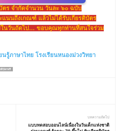
ิบัตร จำกัดจำนวน วันละ ๖๐ ฉบับ
นนถึงเกณฑ์ แล้วไม่ได้รับเกียรติบัตร
่ในวันถัดไป… ขอบคุณทุกท่านที่สนใจร่วม
ียนรู้ภาษาไทย โรงเรียนหนองม่วงวิทยา
รติบัตรฟรี
บทความถัดไป
แบบทดสอบออนไลน์เนื่องในวันเด็กแห่งชาติ
ผ่านเกณฑ์ ร้อยละ 70 ขึ้นไป รับเกียรติบัตร