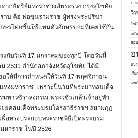
ราย
ากษัตริย์แห่งราชวงศ์พระร่วง กรุงสุโขทัย
วิ
ทราบ คือ พ่อขุนรามราช ผู้ทรงพระปรีชา
วิท
์อักษรไทยขึ้นใช้แทนตัวอักษรขอมที่เคยใช้กัน
สมั
”
สอบค
อ
กับวันที่ 17 มกราคมของทุกปี โดยวันนี้
อบร
าคม 2531 สำนักสภาจังหวัดสุโขทัย ได้มี
เรีย
ขอให้มีการกำหนดให้วันที่ 17 พฤศจิกายน
แจกไ
คำแหงมหาราช” เพราะป็นวันที่พระบาทสมเด็จ
มหาวชิราลงกรณ พระวชิรเกล้าเจ้าอยู่หัว
ิยยศสมเด็จพระบรมโอรสาธิราชฯ สยามกุฎ
เพื่อทรงประกอบพระราชพิธีเปิดพระบรม
งมหาราช ในปี 2526