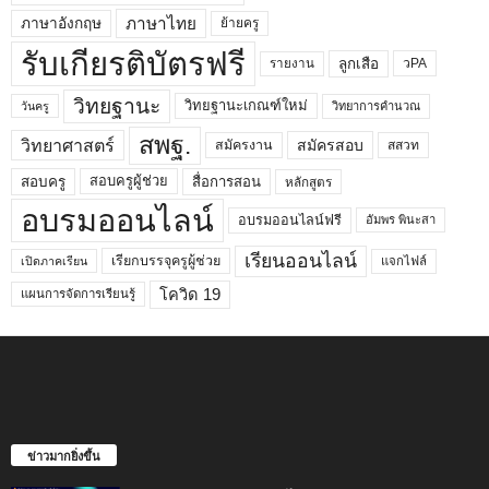
ภาษาไทย
ภาษาอังกฤษ
ย้ายครู
รับเกียรติบัตรฟรี
ลูกเสือ
วPA
รายงาน
วิทยฐานะ
วิทยฐานะเกณฑ์ใหม่
วิทยาการคำนวณ
วันครู
สพฐ.
วิทยาศาสตร์
สมัครสอบ
สมัครงาน
สสวท
สอบครูผู้ช่วย
สอบครู
สื่อการสอน
หลักสูตร
อบรมออนไลน์
อบรมออนไลน์ฟรี
อัมพร พินะสา
เรียนออนไลน์
เรียกบรรจุครูผู้ช่วย
แจกไฟล์
เปิดภาคเรียน
โควิด 19
แผนการจัดการเรียนรู้
ข่าวมากยิ่งขึ้น