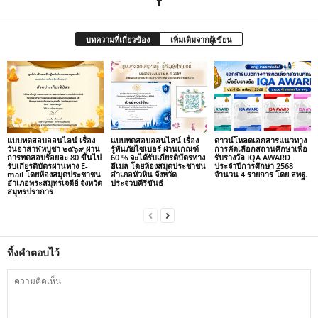
บทความที่เกี่ยวข้อง
เพิ่มเติมจากผู้เขียน
แบบทดสอบออนไลน์ เรื่อง
แบบทดสอบออนไลน์ เรื่อง
ดาวน์โหลดเอกสารแนวทาง
วันอาสาฬหบูชา ๒๕๖๙ ผ่าน
รู้ทันภัยไซเบอร์ ผ่านเกณฑ์
การคัดเลือกสถานศึกษาเพื่อ
การทดสอบร้อยละ 80 ขึ้นไป
60 % จะได้รับเกียรติบัตรทาง
รับรางวัล IQA AWARD
รับเกียรติบัตรผ่านทาง E-
อีเมล โดยห้องสมุดประชาชน
ประจำปีการศึกษา 2568
mail โดยห้องสมุดประชาชน
อำเภอหัวหิน จังหวัด
จำนวน 4 รายการ โดย สพฐ.
อำเภอพระสมุทรเจดีย์ จังหวัด
ประจวบคีรีขันธ์
สมุทรปราการ
ทิ้งคำตอบไว้