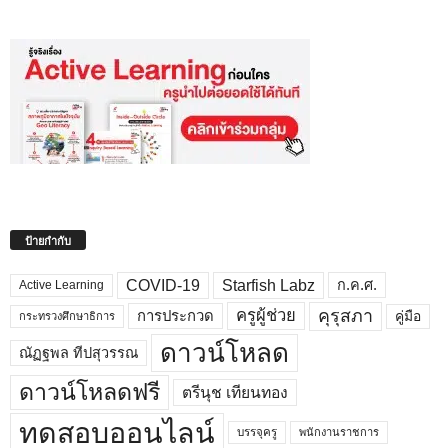
ป้ายกำกับ
COVID-19
Starfish Labz
ก.ค.ศ.
Active Learning
คุรุสภา
ครูผู้ช่วย
คู่มือ
การประกวด
กระทรวงศึกษาธิการ
ดาวน์โหลด
ณัฏฐพล ทีปสุวรรณ
ดาวน์โหลดฟรี
ตรีนุช เทียนทอง
ทดสอบออนไลน์
บรรจุครู
พนักงานราชการ