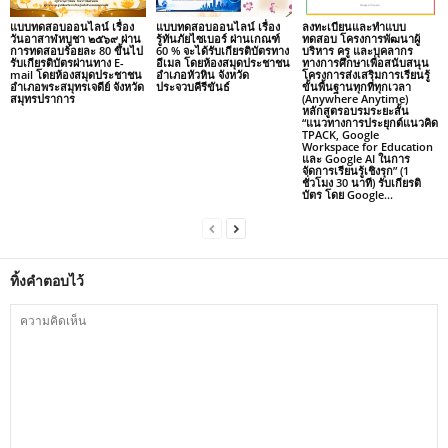
แบบทดสอบออนไลน์ เรื่อง
แบบทดสอบออนไลน์ เรื่อง
ลงทะเบียนและทำแบบ
วันอาสาฬหบูชา ๒๕๖๙ ผ่าน
รู้ทันภัยไซเบอร์ ผ่านเกณฑ์
ทดสอบ โครงการพัฒนาผู้
การทดสอบร้อยละ 80 ขึ้นไป
60 % จะได้รับเกียรติบัตรทาง
บริหาร ครู และบุคลากร
รับเกียรติบัตรผ่านทาง E-
อีเมล โดยห้องสมุดประชาชน
ทางการศึกษาเพื่อสนับสนุน
mail โดยห้องสมุดประชาชน
อำเภอหัวหิน จังหวัด
โครงการส่งเสริมการเรียนรู้
อำเภอพระสมุทรเจดีย์ จังหวัด
ประจวบคีรีขันธ์
ขั้นพื้นฐานทุกที่ทุกเวลา
สมุทรปราการ
(Anywhere Anytime)
หลักสูตรอบรมระยะสั้น
“แนวทางการประยุกต์แนวคิด
TPACK, Google
Workspace for Education
และ Google AI ในการ
จัดการเรียนรู้เชิงรุก” (1
ชั่วโมง 30 นาที) รับเกียรติ
บัตร โดย Google...
ทิ้งคำตอบไว้