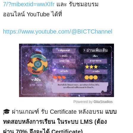
7/?mibextid=wwXIfr
และ รับชมอบรม
ออนไลน์ YouTube ได้ที่
https://www.youtube.com/@BICTChannel
อ่านเพิ่มเติม
arrow_forward_ios
Powered by 
GliaStudios
🎓 ผ่านเกณฑ์ รับ Certificate หลังอบรม
แบบ
M
u
ทดสอบหลังการเรียน ในระบบ LMS (ต้อง
t
ผ่าน 70% จึงจะได้ Certificate)
e