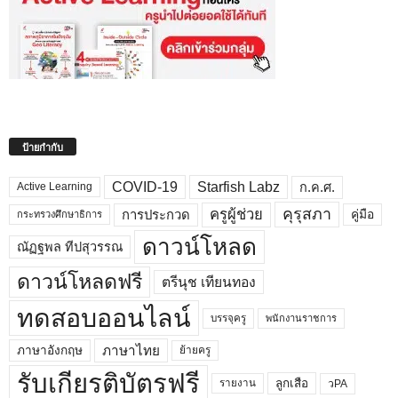
ป้ายกำกับ
COVID-19
Starfish Labz
ก.ค.ศ.
Active Learning
คุรุสภา
ครูผู้ช่วย
คู่มือ
การประกวด
กระทรวงศึกษาธิการ
ดาวน์โหลด
ณัฏฐพล ทีปสุวรรณ
ดาวน์โหลดฟรี
ตรีนุช เทียนทอง
ทดสอบออนไลน์
บรรจุครู
พนักงานราชการ
ภาษาไทย
ภาษาอังกฤษ
ย้ายครู
รับเกียรติบัตรฟรี
ลูกเสือ
วPA
รายงาน