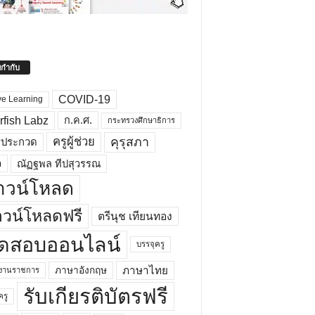
ยกำกับ
COVID-19
ve Learning
rfish Labz
ก.ค.ศ.
กระทรวงศึกษาธิการ
คุรุสภา
ครูผู้ช่วย
รประกวด
อ
ณัฏฐพล ทีปสุวรรณ
าวน์โหลด
วน์โหลดฟรี
ตรีนุช เทียนทอง
ดสอบออนไลน์
บรรจุครู
ภาษาไทย
ภาษาอังกฤษ
กงานราชการ
รับเกียรติบัตรฟรี
ครู