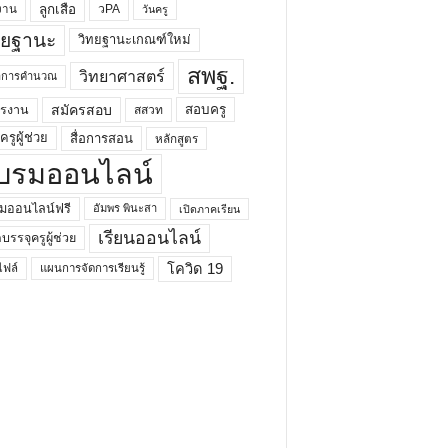
ลูกเสือ
วPA
งาน
วันครู
ทยฐานะ
วิทยฐานะเกณฑ์ใหม่
สพฐ.
วิทยาศาสตร์
ยาการคำนวณ
สมัครสอบ
สอบครู
ครงาน
สสวท
รูผู้ช่วย
สื่อการสอน
หลักสูตร
บรมออนไลน์
มออนไลน์ฟรี
อัมพร พินะสา
เปิดภาคเรียน
เรียนออนไลน์
กบรรจุครูผู้ช่วย
โควิด 19
ฟล์
แผนการจัดการเรียนรู้