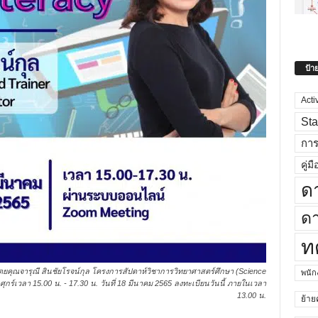
ป้า
Acti
Sta
กา
คู่มื
ด
ดา
ท
 โดยคุณจารุณี สินชัยโรจน์กุล โครงการสัปดาห์วิชาการวิทยาศาสตร์ศึกษา (Science
พนั
ุกร์เวลา 15.00 น. - 17.30 น. วันที่ 18 มีนาคม 2565 ลงทะเบียนวันนี้ ภายในเวลา
13.00 น.
ย้าย