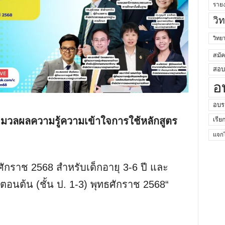
ราย
วิ
วิท
สมั
สอบค
อ
อบร
ประมวลผลความรู้ความเข้าใจการใช้หลักสูตร
เรีย
แจกไ
ักราช 2568 สำหรับเด็กอายุ 3-6 ปี และ
อนต้น (ชั้น ป. 1-3) พุทธศักราช 2568“