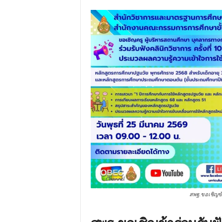
สพฐ.ขอเชิญข้าร