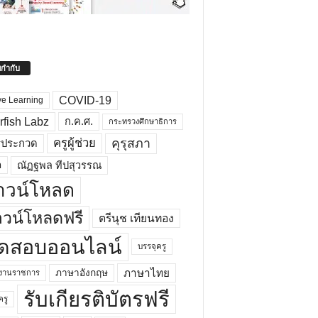
ยกำกับ
COVID-19
ve Learning
rfish Labz
ก.ค.ศ.
กระทรวงศึกษาธิการ
คุรุสภา
ครูผู้ช่วย
รประกวด
อ
ณัฏฐพล ทีปสุวรรณ
าวน์โหลด
วน์โหลดฟรี
ตรีนุช เทียนทอง
ดสอบออนไลน์
บรรจุครู
ภาษาไทย
ภาษาอังกฤษ
กงานราชการ
รับเกียรติบัตรฟรี
ครู