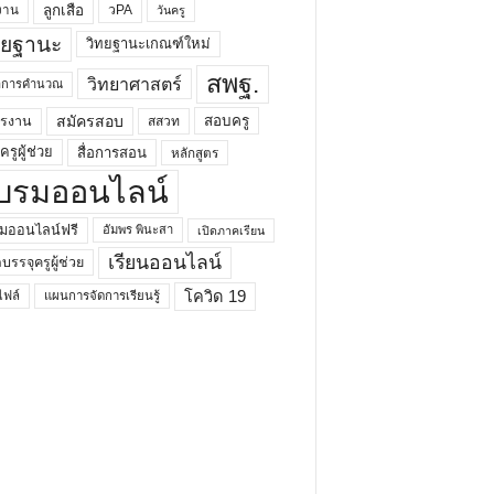
ลูกเสือ
วPA
งาน
วันครู
ทยฐานะ
วิทยฐานะเกณฑ์ใหม่
สพฐ.
วิทยาศาสตร์
ยาการคำนวณ
สมัครสอบ
สอบครู
ครงาน
สสวท
รูผู้ช่วย
สื่อการสอน
หลักสูตร
บรมออนไลน์
มออนไลน์ฟรี
อัมพร พินะสา
เปิดภาคเรียน
เรียนออนไลน์
กบรรจุครูผู้ช่วย
โควิด 19
ฟล์
แผนการจัดการเรียนรู้