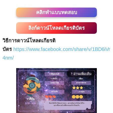
คลิกทำแบบทดสอบ
ลิงก์ดาวน์โหลดเกียรติบัตร
วิธีการดาวน์โหลดเกียรติ
บัตร
https://www.facebook.com/share/v/1BD6iVr
4nm/
อ่านเพิ่มเติม
arrow_forward_ios