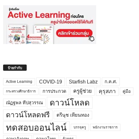
ป้ายกำกับ
COVID-19
Starfish Labz
ก.ค.ศ.
Active Learning
คุรุสภา
ครูผู้ช่วย
คู่มือ
การประกวด
กระทรวงศึกษาธิการ
ดาวน์โหลด
ณัฏฐพล ทีปสุวรรณ
ดาวน์โหลดฟรี
ตรีนุช เทียนทอง
ทดสอบออนไลน์
บรรจุครู
พนักงานราชการ
ภาษาไทย
ภาษาอังกฤษ
ย้ายครู