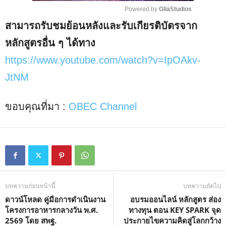
Powered by 
GliaStudios
สามารถรับชมย้อนหลังและรับเกียรติบัตรจาก
M
u
หลักสูตรอื่น ๆ ได้ทาง
t
https://www.youtube.com/watch?v=IpOAkv-
e
JtNM
ขอบคุณที่มา :
OBEC Channel
บทความก่อนหน้านี้
บทความถัดไป
ดาวน์โหลด คู่มือการดำเนินงาน
อบรมออนไลน์ หลักสูตร ส่อง
โครงการอาหารกลางวัน พ.ศ.
ทางทุน ตอน KEY SPARK จุด
2569 โดย สพฐ.
ประกายไขความคิดสู่โลกกว้าง