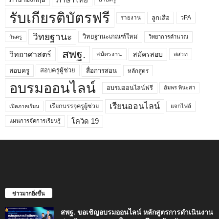
รับเกียรติบัตรฟรี
ลูกเสือ
วPA
รายงาน
วิทยฐานะ
วิทยฐานะเกณฑ์ใหม่
วิทยาการคำนวณ
วันครู
สพฐ.
วิทยาศาสตร์
สมัครสอบ
สมัครงาน
สสวท
สอบครูผู้ช่วย
สอบครู
สื่อการสอน
หลักสูตร
อบรมออนไลน์
อบรมออนไลน์ฟรี
อัมพร พินะสา
เรียนออนไลน์
เรียกบรรจุครูผู้ช่วย
แจกไฟล์
เปิดภาคเรียน
โควิด 19
แผนการจัดการเรียนรู้
ข่าวมากยิ่งขึ้น
สพฐ. ขอเชิญอบรมออนไลน์ หลักสูตรการดำเนินงาน