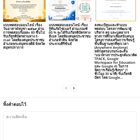
แบบทดสอบออนไลน์ เรื่อง
แบบทดสอบออนไลน์ เรื่อง
ลงทะเบียนและทำแบบ
วันอาสาฬหบูชา ๒๕๖๙ ผ่าน
รู้ทันภัยไซเบอร์ ผ่านเกณฑ์
ทดสอบ โครงการพัฒนาผู้
การทดสอบร้อยละ 80 ขึ้นไป
60 % จะได้รับเกียรติบัตรทาง
บริหาร ครู และบุคลากร
รับเกียรติบัตรผ่านทาง E-
อีเมล โดยห้องสมุดประชาชน
ทางการศึกษาเพื่อสนับสนุน
mail โดยห้องสมุดประชาชน
อำเภอหัวหิน จังหวัด
โครงการส่งเสริมการเรียนรู้
อำเภอพระสมุทรเจดีย์ จังหวัด
ประจวบคีรีขันธ์
ขั้นพื้นฐานทุกที่ทุกเวลา
สมุทรปราการ
(Anywhere Anytime)
หลักสูตรอบรมระยะสั้น
“แนวทางการประยุกต์แนวคิด
TPACK, Google
Workspace for Education
และ Google AI ในการ
จัดการเรียนรู้เชิงรุก” (1
ชั่วโมง 30 นาที) รับเกียรติ
บัตร โดย Google...
ทิ้งคำตอบไว้