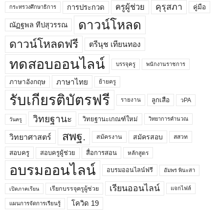
คุรุสภา
ครูผู้ช่วย
คู่มือ
การประกวด
กระทรวงศึกษาธิการ
ดาวน์โหลด
ณัฏฐพล ทีปสุวรรณ
ดาวน์โหลดฟรี
ตรีนุช เทียนทอง
ทดสอบออนไลน์
บรรจุครู
พนักงานราชการ
ภาษาไทย
ภาษาอังกฤษ
ย้ายครู
รับเกียรติบัตรฟรี
ลูกเสือ
วPA
รายงาน
วิทยฐานะ
วิทยฐานะเกณฑ์ใหม่
วิทยาการคำนวณ
วันครู
สพฐ.
วิทยาศาสตร์
สมัครสอบ
สมัครงาน
สสวท
สอบครูผู้ช่วย
สอบครู
สื่อการสอน
หลักสูตร
อบรมออนไลน์
อบรมออนไลน์ฟรี
อัมพร พินะสา
เรียนออนไลน์
เรียกบรรจุครูผู้ช่วย
แจกไฟล์
เปิดภาคเรียน
โควิด 19
แผนการจัดการเรียนรู้