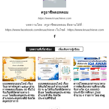
ครูอาชีพดอทคอม
https://www.kruachieve.com
บทความโดย : ครูอาชีพดอทคอม ติดตามได้ที่ :
https://www.facebook.com/kruachieve เว็บไซต์ : https://www.kruachieve.com
บทความที่เกี่ยวข้อง
เพิ่มเติมจากผู้เขียน
แบบทดสอบออนไลน์ เรื่อง
แบบทดสอบออนไลน์ เรื่อง
ดาวน์โหลดเอกสารแนวทาง
วันอาสาฬหบูชา ๒๕๖๙ ผ่าน
รู้ทันภัยไซเบอร์ ผ่านเกณฑ์
การคัดเลือกสถานศึกษาเพื่อ
การทดสอบร้อยละ 80 ขึ้นไป
60 % จะได้รับเกียรติบัตรทาง
รับรางวัล IQA AWARD
รับเกียรติบัตรผ่านทาง E-
อีเมล โดยห้องสมุดประชาชน
ประจำปีการศึกษา 2568
mail โดยห้องสมุดประชาชน
อำเภอหัวหิน จังหวัด
จำนวน 4 รายการ โดย สพฐ.
อำเภอพระสมุทรเจดีย์ จังหวัด
ประจวบคีรีขันธ์
สมุทรปราการ