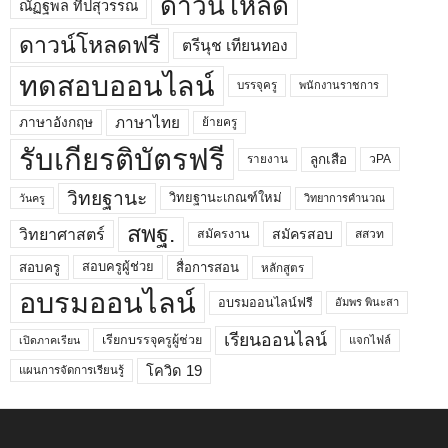
ดาวน์โหลด
ณัฏฐพล ทีปสุวรรณ
ดาวน์โหลดฟรี
ตรีนุช เทียนทอง
ทดสอบออนไลน์
บรรจุครู
พนักงานราชการ
ภาษาไทย
ภาษาอังกฤษ
ย้ายครู
รับเกียรติบัตรฟรี
ลูกเสือ
วPA
รายงาน
วิทยฐานะ
วิทยฐานะเกณฑ์ใหม่
วิทยาการคำนวณ
วันครู
สพฐ.
วิทยาศาสตร์
สมัครสอบ
สมัครงาน
สสวท
สอบครูผู้ช่วย
สอบครู
สื่อการสอน
หลักสูตร
อบรมออนไลน์
อบรมออนไลน์ฟรี
อัมพร พินะสา
เรียนออนไลน์
เรียกบรรจุครูผู้ช่วย
แจกไฟล์
เปิดภาคเรียน
โควิด 19
แผนการจัดการเรียนรู้