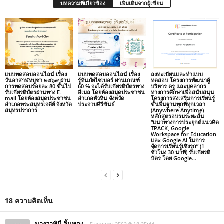
บทความที่เกี่ยวข้อง
เพิ่มเติมจากผู้เขียน
แบบทดสอบออนไลน์ เรื่อง
แบบทดสอบออนไลน์ เรื่อง
ลงทะเบียนและทำแบบ
วันอาสาฬหบูชา ๒๕๖๙ ผ่าน
รู้ทันภัยไซเบอร์ ผ่านเกณฑ์
ทดสอบ โครงการพัฒนาผู้
การทดสอบร้อยละ 80 ขึ้นไป
60 % จะได้รับเกียรติบัตรทาง
บริหาร ครู และบุคลากร
รับเกียรติบัตรผ่านทาง E-
อีเมล โดยห้องสมุดประชาชน
ทางการศึกษาเพื่อสนับสนุน
mail โดยห้องสมุดประชาชน
อำเภอหัวหิน จังหวัด
โครงการส่งเสริมการเรียนรู้
อำเภอพระสมุทรเจดีย์ จังหวัด
ประจวบคีรีขันธ์
ขั้นพื้นฐานทุกที่ทุกเวลา
สมุทรปราการ
(Anywhere Anytime)
หลักสูตรอบรมระยะสั้น
“แนวทางการประยุกต์แนวคิด
TPACK, Google
Workspace for Education
และ Google AI ในการ
จัดการเรียนรู้เชิงรุก” (1
ชั่วโมง 30 นาที) รับเกียรติ
บัตร โดย Google...
18 ความคิดเห็น