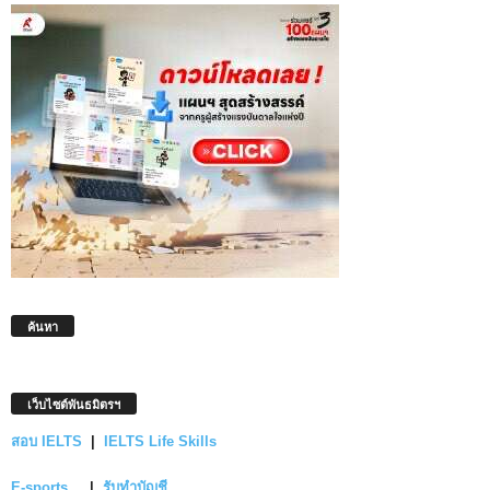
ค้นหา
เว็บไซต์พันธมิตรฯ
สอบ IELTS
|
IELTS Life Skills
E-sports
|
รับทำบัญชี