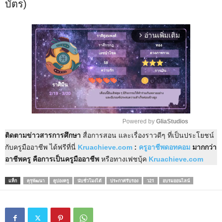
บัตร)
อ่านเพิ่มเติม
arrow_forward_ios
Powered by 
GliaStudios
ติดตามข่าวสารการศึกษา
สื่อการสอน และเรื่องราวดีๆ ที่เป็นประโยชน์
M
กับครูมืออาชีพ ได้ฟรีที่นี่
Kruachieve.com
:
ครูอาชีพดอทคอม
มากกว่า
u
อาชีพครู คือการเป็นครูมืออาชีพ
หรือทางเฟชบุ้ค
Kruachieve.com
t
e
แท็ก
คุรุพัฒนา
คูปองครู
นับชั่วโมงได้
ประกาศรับรอง
ว21
อบรมออนไลน์