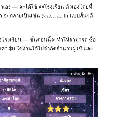
วเอง — จะได้ใช้ @โรงเรียน ตัวเองโดยที่
้ว จะกลายเป็นเช่น @abc.ac.th แบบสั้นๆดี
โรงเรียน — ขั้นตอนนี้จะทำให้สามารถ ซื้อ
าคา $0 ใช้งานได้ไม่จำกัดจำนวนผู้ใช้ และ
อ่านเพิ่มเติม
arrow_forward_ios