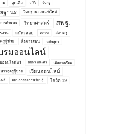
ลูกเสือ
วPA
งาน
วันครู
ทยฐานะ
วิทยฐานะเกณฑ์ใหม่
สพฐ.
วิทยาศาสตร์
ยาการคำนวณ
สมัครสอบ
สอบครู
ครงาน
สสวท
รูผู้ช่วย
สื่อการสอน
หลักสูตร
บรมออนไลน์
มออนไลน์ฟรี
อัมพร พินะสา
เปิดภาคเรียน
เรียนออนไลน์
กบรรจุครูผู้ช่วย
โควิด 19
ฟล์
แผนการจัดการเรียนรู้