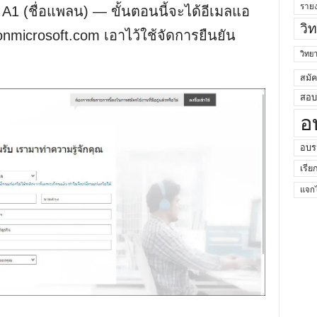
ราย
 A1 (ชื่อแพลน) — ขั้นตอนนี้จะได้อีเมลแอ
วิ
nmicrosoft.com เอาไว้ใช้จัดการยืนยัน
วิท
สมั
สอบค
อ
อบร
เรีย
แจกไ