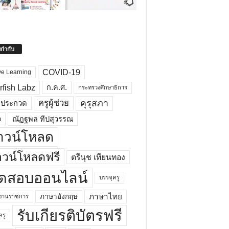
ยกำกับ
COVID-19
ve Learning
rfish Labz
ก.ค.ศ.
กระทรวงศึกษาธิการ
คุรุสภา
ครูผู้ช่วย
รประกวด
อ
ณัฏฐพล ทีปสุวรรณ
าวน์โหลด
วน์โหลดฟรี
ตรีนุช เทียนทอง
ดสอบออนไลน์
บรรจุครู
ภาษาไทย
ภาษาอังกฤษ
กงานราชการ
รับเกียรติบัตรฟรี
ครู