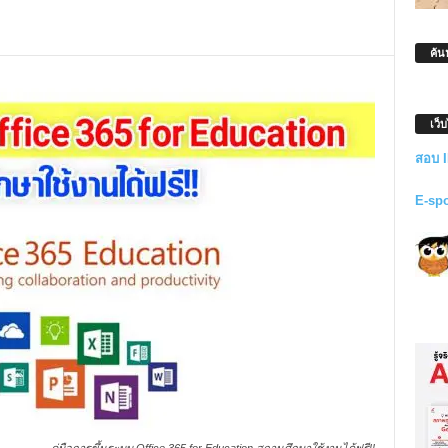
ค้น
เว็
สอบ 
E-sp