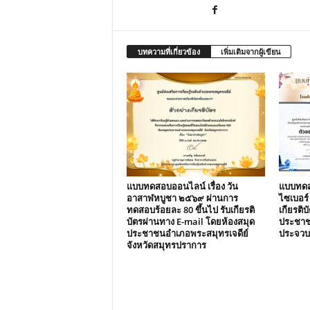
บทความที่เกี่ยวข้อง
เพิ่มเติมจากผู้เขียน
แบบทดสอบออนไลน์ เรื่อง วัน
แบบทดสอ
อาสาฬหบูชา ๒๕๖๙ ผ่านการ
ไซเบอร์
ทดสอบร้อยละ 80 ขึ้นไป รับเกียรติ
เกียรติ
บัตรผ่านทาง E-mail โดยห้องสมุด
ประชาชน
ประชาชนอำเภอพระสมุทรเจดีย์
ประจวบค
จังหวัดสมุทรปราการ