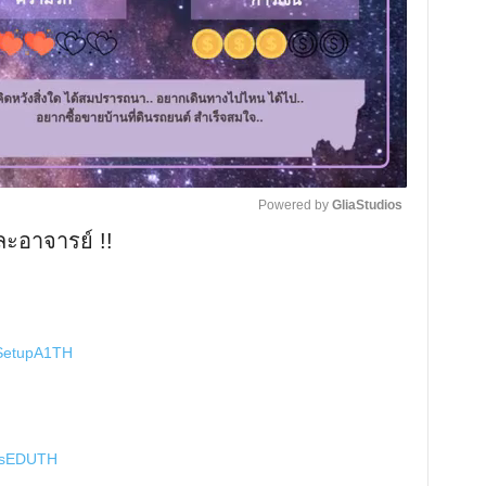
Powered by 
GliaStudios
ละอาจารย์ !!
M
u
t
/SetupA1TH
e
amsEDUTH