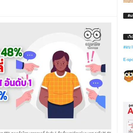
ค้น
เว็
สอบ 
E-sp