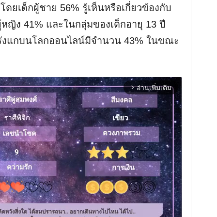
% โดยเด็กผู้ชาย 56% รู้เห็นหรือเกี่ยวข้องกับ
้หญิง 41% และในกลุ่มของเด็กอายุ 13 ปี
คยถูกรังแกบนโลกออนไลน์มีจำนวน 43% ในขณะ
อ่านเพิ่มเติม
arrow_forward_ios