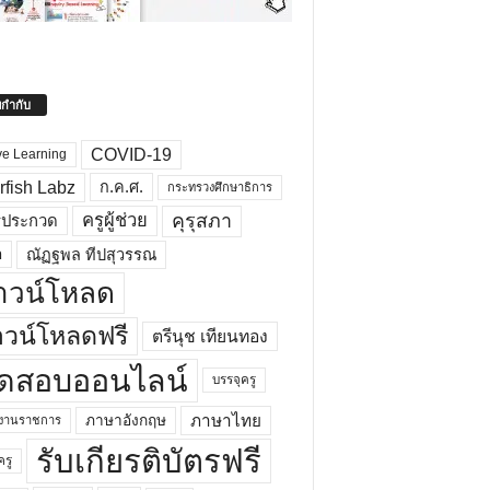
ยกำกับ
COVID-19
ve Learning
rfish Labz
ก.ค.ศ.
กระทรวงศึกษาธิการ
คุรุสภา
ครูผู้ช่วย
รประกวด
อ
ณัฏฐพล ทีปสุวรรณ
าวน์โหลด
วน์โหลดฟรี
ตรีนุช เทียนทอง
ดสอบออนไลน์
บรรจุครู
ภาษาไทย
ภาษาอังกฤษ
กงานราชการ
รับเกียรติบัตรฟรี
ครู