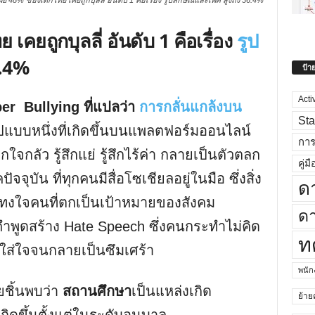
เผย 48% ของเด็กไทย เคยถูกบุลลี่ อันดับ 1 คือเรื่อง รูปลักษณ์และเพศ สูงถึง 36.4%
เคยถูกบุลลี่ อันดับ 1 คือเรื่อง
รูป
6.4%
ป้า
Acti
er Bullying ที่แปลว่า
การกลั่นแกล้งบน
Sta
แบบหนึ่งที่เกิดขึ้นบนแพลตฟอร์มออนไลน์
กา
กใจกลัว รู้สึกแย่ รู้สึกไร้ค่า กลายเป็นตัวตลก
คู่มื
จจุบัน ที่ทุกคนมีสื่อโซเชียลอยู่ในมือ ซึ่งสิ่ง
ด
่มแทงใจคนที่ตกเป็นเป้าหมายของสังคม
ดา
้คำพูดสร้าง Hate Speech ซึ่งคนกระทำไม่คิด
ท
ใส่ใจจนกลายเป็นซึมเศร้า
พนั
ชิ้นพบว่า
สถานศึกษา
เป็นแหล่งเกิด
ย้าย