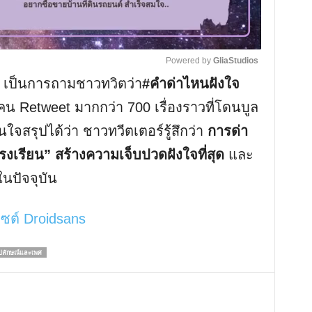
Powered by 
GliaStudios
เป็นการถามชาวทวิตว่า
#คำด่าไหนฝังใจ
M
น Retweet มากกว่า 700 เรื่องราวที่โดนบูล
u
สนใจสรุปได้ว่า ชาวทวีตเตอร์รู้สึกว่า
การด่า
t
โรงเรียน” สร้างความเจ็บปวดฝังใจที่สุด
และ
e
นปัจจุบัน
ไซต์ Droidsans
ูปลักษณ์และเพศ