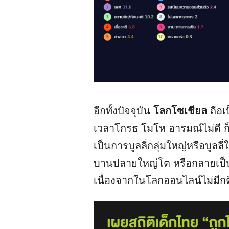
อีกทั้งปัจจุบัน
โลกโซเชียล
ถือเป
เวลาโกรธ โมโห อารมณ์ไม่ดี ก็พ
เป็นการบูลลี่กลุ่มใหญ่หรือบูล
บานปลายใหญ่โต หรือกลายเป็นค
เนื่องจากในโลกออนไลน์ไม่มีก