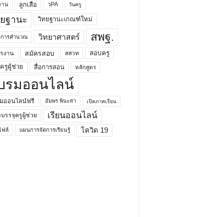
ลูกเสือ
วPA
งาน
วันครู
ทยฐานะ
วิทยฐานะเกณฑ์ใหม่
สพฐ.
วิทยาศาสตร์
ยาการคำนวณ
สมัครสอบ
สอบครู
ครงาน
สสวท
รูผู้ช่วย
สื่อการสอน
หลักสูตร
บรมออนไลน์
มออนไลน์ฟรี
อัมพร พินะสา
เปิดภาคเรียน
เรียนออนไลน์
กบรรจุครูผู้ช่วย
โควิด 19
ฟล์
แผนการจัดการเรียนรู้