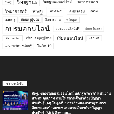
วิทยฐานะ
วิทยฐานะเกณฑ์ใหม่
วิทยาการคำนวณ
วันครู
สพฐ.
วิทยาศาสตร์
สมัครสอบ
สมัครงาน
สสวท
สอบครูผู้ช่วย
สอบครู
สื่อการสอน
หลักสูตร
อบรมออนไลน์
อบรมออนไลน์ฟรี
อัมพร พินะสา
เรียนออนไลน์
เรียกบรรจุครูผู้ช่วย
แจกไฟล์
เปิดภาคเรียน
โควิด 19
แผนการจัดการเรียนรู้
ข่าวมากยิ่งขึ้น
สพฐ. ขอเชิญอบรมออนไลน์ หลักสูตรการดำเนินงาน
ประกันคุณภาพ ภายในสถานศึกษาด้วยปัญญา
ประดิษฐ์ (AI) โมดูลที่ 2 การกำหนดมาตรฐานการ
ศึกษาและเป้าหมายของสถานศึกษาด้วยปัญญา
ประดิษฐ์ (AI) 8 สิงหาคม...