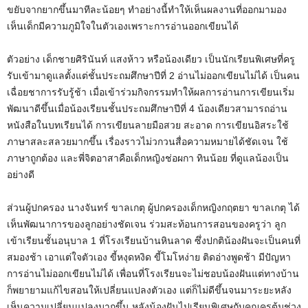
ขยับจากยากขึ้นมาทีละน้อยๆ ทำอย่างนี้ทำให้เห็นผลงานที่ออกมามอง
เห็นเด็กมีความภูมิใจในตัวเองเพราะการอ่านออกเขียนได้
ตัวอย่าง เด็กชายศิรินันท์ แสงห้าว หรือน้องเดียว เป็นนักเรียนพิเศษที่ครู
รับเข้ามาดูแลตั้งแต่ชั้นประถมศึกษาปีที่ 2 อ่านไม่ออกเขียนไม่ได้ เป็นคน
เฉื่อยชาการรับรู้ช้า เมื่อเข้าร่วมกิจกรรมทำให้ผลการอ่านการเขียนเริ่ม
พัฒนาดีขึ้นเมื่อน้องเรียนชั้นประถมศึกษาปีที่ 4 น้องเดียวสามารถอ่าน
หนังสือในบทเรียนได้ การเขียนลายมือสวย สะอาด การเขียนอิสระใช้
ภาษาสละสลวยมากขึ้น เรื่องราวไม่วกวนสื่อความหมายได้ชัดเจน ใช้
ภาษาถูกต้อง และพี่จิตอาสาคือเด็กหญิงช่อผกา ทินน้อย ที่ดูแลน้องเป็น
อย่างดี
ส่วนผู้ปกครอง นางจันทร์ ขาลเกตุ ผู้ปกครองเด็กหญิงกฤตยา ขาลเกตุ ได้
เห็นพัฒนาการของลูกอย่างชัดเจน ร่วมสะท้อนการสอนของครูว่า ลูก
เข้าเรียนชั้นอนุบาล 1 ที่โรงเรียนบ้านหินลาด ซึ่งปกติน้องฝันจะเป็นคนที่
สมองช้า เอาแต่ใจตัวเอง ขี้หงุดหงิด ขี้โมโหง่าย ติดอ่างพูดช้า มีปัญหา
การอ่านไม่ออกเขียนไม่ได้ เพื่อนที่โรงเรียนจะไม่ชอบน้องฝันแต่ทางบ้าน
ก็พยายามแก้ไขสอนให้เปลี่ยนแปลงตัวเอง แต่ก็ไม่ดีขึ้นจนมาระยะหลัง
เห็นความเปลี่ยนแปลงมากขึ้น หลังน้องฝันไปเรียนพิเศษกับคุณครูตุ้มช่วง