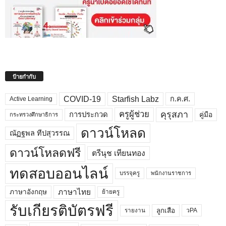
ป้ายกำกับ
COVID-19
Starfish Labz
ก.ค.ศ.
Active Learning
คุรุสภา
ครูผู้ช่วย
คู่มือ
การประกวด
กระทรวงศึกษาธิการ
ดาวน์โหลด
ณัฏฐพล ทีปสุวรรณ
ดาวน์โหลดฟรี
ตรีนุช เทียนทอง
ทดสอบออนไลน์
บรรจุครู
พนักงานราชการ
ภาษาไทย
ภาษาอังกฤษ
ย้ายครู
รับเกียรติบัตรฟรี
ลูกเสือ
วPA
รายงาน