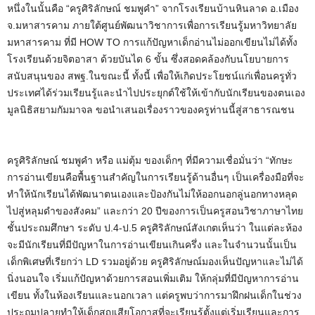
หนึ่งในนั้นคือ “ครูศิริลักษณ์ ชมพูคำ” จากโรงเรียนบ้านหินลาด อ.เมือง
จ.มหาสารคาม ภายใต้ศูนย์พัฒนาวิชาการเพื่อการเรียนรู้มหาวิทยาลัย
มหาสารคาม ที่มี HOW TO การแก้ปัญหาเด็กอ่านไม่ออกเขียนไม่ได้ทั้ง
โรงเรียนด้วยจิตอาสา ด้วยบันได 6 ขั้น ซึ่งสอดคล้องกับนโยบายการ
สนับสนุนของ สพฐ.ในขณะนี้ ทั้งนี้ เพื่อให้เกิดประโยชน์แก่เพื่อนครูทั่ว
ประเทศได้ร่วมเรียนรู้และนำไปประยุกต์ใช้ให้เข้ากับนักเรียนของตนเอง
มูลนิธิสยามกัมมาจล ขอนำเสนอเรื่องราวของครูท่านนี้สู่สาธารณชน
ครูศิริลักษณ์ ชมพูคำ หรือ แม่ตุ้ม ของเด็กๆ ที่มีความเชื่อมั่นว่า “ทักษะ
การอ่านเขียนคือพื้นฐานสำคัญในการเรียนรู้ด้านอื่นๆ เป็นเครื่องมือที่จะ
ทำให้นักเรียนได้พัฒนาตนเองและป้องกันไม่ให้ออกนอกลู่นอกทางหลุด
ไปสู่หลุมดำของสังคม” และกว่า 20 ปีของการเป็นครูสอนวิชาภาษาไทย
ชั้นประถมศึกษา ระดับ ป.4-ป.5 ครูศิริลักษณ์สังเกตเห็นว่า ในแต่ละห้อง
จะมีนักเรียนที่มีปัญหาในการอ่านเขียนเกินครึ่ง และในจำนวนนั้นเป็น
เด็กพิเศษที่เรียกว่า LD รวมอยู่ด้วย ครูศิริลักษณ์มองเห็นปัญหาและไม่ได้
นิ่งนอนใจ เริ่มแก้ปัญหาด้วยการสอนเพิ่มเติม ให้กลุ่มที่มีปัญหาการอ่าน
เขียน ทั้งในห้องเรียนและนอกเวลา แต่ครูพบว่าการมาฝึกฝนเด็กในช่วง
ประถมปลายทำให้เด็กสูญเสียโอกาสที่จะเรียนรู้ตั้งแต่เริ่มเรียนและการ