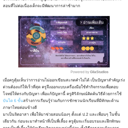
สอนที่ไม่ต่อเนื่องเด็กจะมีพัฒนาการล่าช้ามาก
อ่านเพิ่มเติม
arrow_forward_ios
Powered by 
GliaStudios
เมื่อครูตุ้มเห็นว่าการอ่านไม่ออกเขียนสะกดคำไม่ได้ เป็นปัญหาสำคัญเร่ง
M
ด่วนต้องแก้ให้เร็วที่สุด ครูจึงออกแบบเครื่องมือใช้ทำกิจกรรมเพื่อตอบ
u
โจทย์ให้ตรงกับปัญหา เพื่อแก้ปัญหานี้ ครูศิริลักษณ์คิดค้นวิธีด้วยการใช้
t
บันได 6 ขั้น
สร้างการเรียนรู้ร่วมกับการชักชวนนักเรียนที่มีทักษะด้าน
e
ภาษาไทยค่อนข้างดี
มาเป็นจิตอาสา เพื่อให้มาช่วยสอนน้องๆ ตั้งแต่ ป.2 และเพื่อนๆ ในชั้น
เดียวกัน ก่อนจะมาทำหน้าที่เป็นพี่เลี้ยง ครูตุ้มจะเริ่มอบรมและฝึกทักษะ
การเป็นพี่เลี้ยงให้นักเรียนจิตอาสาเหล่านี้ก่อน ทั้งวิธีการสอนด้านการ