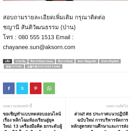
สอบถามรายละเอียดเพิ่มเติม กรุณาติดต่อ
ชญานี สันติวัฒนธรรม (ป่าน)
โทร : 080 555 1513 Email :
chayanee.sun@aksorn.com
แท็ก
ภาษาจีน
สื่อการเรียนการสอน
สื่อการเรียนรู้
อักษร เอ็ดดูเคชั่น
อักษรเจริญทัศน์
前程 FUTURE
走遍中国 DISCOVER CHINA
บทความก่อนหน้านี้
บทความถัดไป
ขอเชิญทำแบบทดสอบออนไลน์
ด่วน!! ศธ ประกาศแนวปฏิบัติ
เรื่อง พลิกโฉมห้องเรียนสู่ยุค
ฉบับใหม่ การบริหารจัดการ
ใหม่: 13 เครื่องมือคิด ยกระดับผู้
หลักสูตรสถานศึกษาและการส่ง