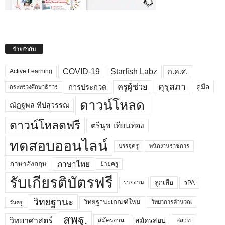
ป้ายกำกับ
COVID-19
Starfish Labz
ก.ค.ศ.
Active Learning
คุรุสภา
ครูผู้ช่วย
คู่มือ
การประกวด
กระทรวงศึกษาธิการ
ดาวน์โหลด
ณัฏฐพล ทีปสุวรรณ
ดาวน์โหลดฟรี
ตรีนุช เทียนทอง
ทดสอบออนไลน์
บรรจุครู
พนักงานราชการ
ภาษาไทย
ภาษาอังกฤษ
ย้ายครู
รับเกียรติบัตรฟรี
ลูกเสือ
วPA
รายงาน
วิทยฐานะ
วิทยฐานะเกณฑ์ใหม่
วิทยาการคำนวณ
วันครู
สพฐ.
วิทยาศาสตร์
สมัครสอบ
สมัครงาน
สสวท