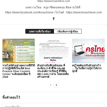
https://www.kruachieve.com
บทความโดย : ครูอาชีพดอทคอม ติดตามได้ที่ :
https://www.facebook.com/kruachieve เว็บไซต์ : https://www.kruachieve.com
บทความที่เกี่ยวข้อง
เพิ่มเติมจากผู้เขียน
รวมไฟล์ตัวอย่างผลงานที่มีวิธี
ตัวอย่างบันทึกหลังแผน ที่
ครูไทยต้องปรับตัวอย่างไร
การปฏิบัติที่เป็นเลิศ Best
สะท้อน 8 ตัวชี้วัด และจุด
….ในวันที่ความรู้หาได้จาก
Practice Obec Content
ประสงค์การเรียนรู้ ที่ใช้ยื่น
ทุกที่
Center ระดับยอดเยี่ยม ปี
คศ.2 แบบ 3 ผ่าน โดยเพจสื่อ
2568
สร้างสรรค์
ทิ้งคำตอบไว้