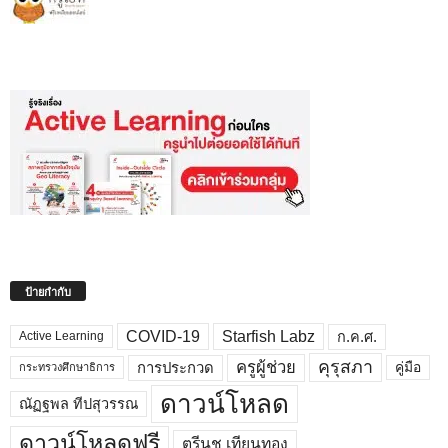
ป้ายกำกับ
COVID-19
Starfish Labz
ก.ค.ศ.
Active Learning
คุรุสภา
ครูผู้ช่วย
คู่มือ
การประกวด
กระทรวงศึกษาธิการ
ดาวน์โหลด
ณัฏฐพล ทีปสุวรรณ
ดาวน์โหลดฟรี
ตรีนุช เทียนทอง