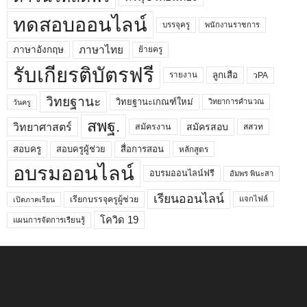
ทดสอบออนไลน์
บรรจุครู
พนักงานราชการ
ภาษาไทย
ภาษาอังกฤษ
ย้ายครู
รับเกียรติบัตรฟรี
ลูกเสือ
วPA
รายงาน
วิทยฐานะ
วิทยฐานะเกณฑ์ใหม่
วิทยาการคำนวณ
วันครู
สพฐ.
วิทยาศาสตร์
สมัครสอบ
สมัครงาน
สสวท
สอบครูผู้ช่วย
สอบครู
สื่อการสอน
หลักสูตร
อบรมออนไลน์
อบรมออนไลน์ฟรี
อัมพร พินะสา
เรียนออนไลน์
เรียกบรรจุครูผู้ช่วย
แจกไฟล์
เปิดภาคเรียน
โควิด 19
แผนการจัดการเรียนรู้