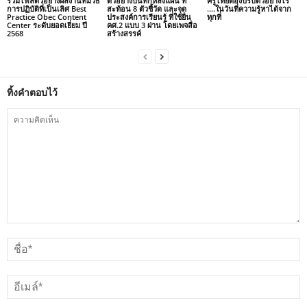
รวมไฟล์ตัวอย่างผลงานที่มีวิธี
ตัวอย่างบันทึกหลังแผน ที่
ครูไทยต้องปรับตัวอย่างไร
การปฏิบัติที่เป็นเลิศ Best
สะท้อน 8 ตัวชี้วัด และจุด
….ในวันที่ความรู้หาได้จาก
Practice Obec Content
ประสงค์การเรียนรู้ ที่ใช้ยื่น
ทุกที่
Center ระดับยอดเยี่ยม ปี
คศ.2 แบบ 3 ผ่าน โดยเพจสื่อ
2568
สร้างสรรค์
ทิ้งคำตอบไว้