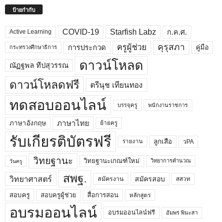
ป้ายกำกับ
COVID-19
Starfish Labz
ก.ค.ศ.
Active Learning
คุรุสภา
ครูผู้ช่วย
คู่มือ
การประกวด
กระทรวงศึกษาธิการ
ดาวน์โหลด
ณัฏฐพล ทีปสุวรรณ
ดาวน์โหลดฟรี
ตรีนุช เทียนทอง
ทดสอบออนไลน์
บรรจุครู
พนักงานราชการ
ภาษาไทย
ภาษาอังกฤษ
ย้ายครู
รับเกียรติบัตรฟรี
ลูกเสือ
วPA
รายงาน
วิทยฐานะ
วิทยฐานะเกณฑ์ใหม่
วิทยาการคำนวณ
วันครู
สพฐ.
วิทยาศาสตร์
สมัครสอบ
สมัครงาน
สสวท
สอบครูผู้ช่วย
สอบครู
สื่อการสอน
หลักสูตร
อบรมออนไลน์
อบรมออนไลน์ฟรี
อัมพร พินะสา