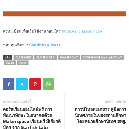
ลงทะเบียนเพื่อเริ่มใช้งานก่อนใคร
https://ai.classpoint.io/
ขอบคุณที่มา ::
Santibhap Masa
แท็ก
CLASSPOINT
CLASSPOINT AI
POWERPOINT
POWERPOINT ด้วย CLASSPOINT
ข้อสอบ
คำถาม
บทความก่อนหน้านี้
บทความถัดไป
คอร์สเรียนออนไลน์ฟรี การ
ดาวน์โหลดเอกสาร คู่มือการ
พัฒนาทักษะในอนาคตด้วย
นิเทศภายในของสถานศึกษา
Makerspace เรียนฟรี มีเกียรติ
โดยหน่วยศึกษานิเทศ สพฐ.
บัตร จาก Starfish Labz