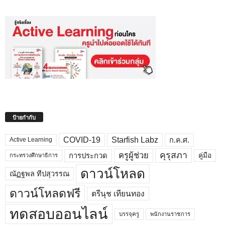
ป้ายกำกับ
COVID-19
Starfish Labz
ก.ค.ศ.
Active Learning
คุรุสภา
ครูผู้ช่วย
คู่มือ
การประกวด
กระทรวงศึกษาธิการ
ดาวน์โหลด
ณัฏฐพล ทีปสุวรรณ
ดาวน์โหลดฟรี
ตรีนุช เทียนทอง
ทดสอบออนไลน์
บรรจุครู
พนักงานราชการ