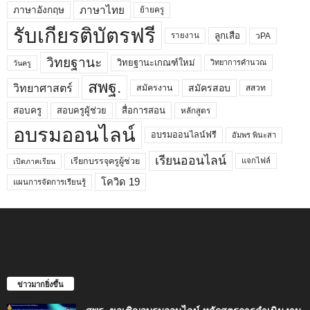
ภาษาไทย
ภาษาอังกฤษ
ย้ายครู
รับเกียรติบัตรฟรี
ลูกเสือ
วPA
รายงาน
วิทยฐานะ
วิทยฐานะเกณฑ์ใหม่
วิทยาการคำนวณ
วันครู
สพฐ.
วิทยาศาสตร์
สมัครสอบ
สมัครงาน
สสวท
สอบครูผู้ช่วย
สอบครู
สื่อการสอน
หลักสูตร
อบรมออนไลน์
อบรมออนไลน์ฟรี
อัมพร พินะสา
เรียนออนไลน์
เรียกบรรจุครูผู้ช่วย
แจกไฟล์
เปิดภาคเรียน
โควิด 19
แผนการจัดการเรียนรู้
ข่าวมากยิ่งขึ้น