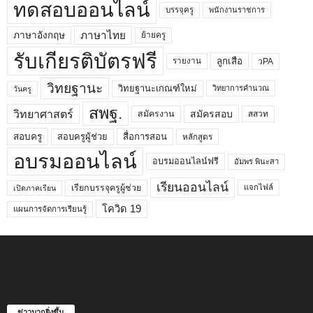
ทดสอบออนไลน์
บรรจุครู
พนักงานราชการ
ภาษาไทย
ภาษาอังกฤษ
ย้ายครู
รับเกียรติบัตรฟรี
ลูกเสือ
วPA
รายงาน
วิทยฐานะ
วิทยฐานะเกณฑ์ใหม่
วิทยาการคำนวณ
วันครู
สพฐ.
วิทยาศาสตร์
สมัครสอบ
สมัครงาน
สสวท
สอบครูผู้ช่วย
สอบครู
สื่อการสอน
หลักสูตร
อบรมออนไลน์
อบรมออนไลน์ฟรี
อัมพร พินะสา
เรียนออนไลน์
เรียกบรรจุครูผู้ช่วย
แจกไฟล์
เปิดภาคเรียน
โควิด 19
แผนการจัดการเรียนรู้
ข่าวมากยิ่งขึ้น