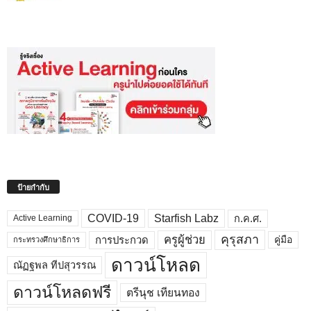
ป้ายกำกับ
COVID-19
Starfish Labz
ก.ค.ศ.
Active Learning
คุรุสภา
ครูผู้ช่วย
คู่มือ
การประกวด
กระทรวงศึกษาธิการ
ดาวน์โหลด
ณัฏฐพล ทีปสุวรรณ
ดาวน์โหลดฟรี
ตรีนุช เทียนทอง