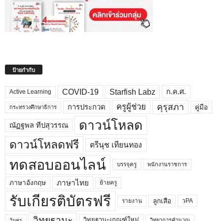
ป้ายกำกับ
COVID-19
Starfish Labz
ก.ค.ศ.
Active Learning
คุรุสภา
ครูผู้ช่วย
คู่มือ
การประกวด
กระทรวงศึกษาธิการ
ดาวน์โหลด
ณัฏฐพล ทีปสุวรรณ
ดาวน์โหลดฟรี
ตรีนุช เทียนทอง
ทดสอบออนไลน์
บรรจุครู
พนักงานราชการ
ภาษาไทย
ภาษาอังกฤษ
ย้ายครู
รับเกียรติบัตรฟรี
ลูกเสือ
วPA
รายงาน
วิทยฐานะ
วิทยฐานะเกณฑ์ใหม่
วิทยาการคำนวณ
วันครู