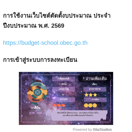
การใช้งานเว็บไซต์ตัดตั้งบประมาณ ประจำ
ปีงบประมาณ พ.ศ. 2569
https://budget-school.obec.go.th
การเข้าสู่ระบบการลงทะเบียน
อ่านเพิ่มเติม
arrow_forward_ios
Powered by 
GliaStudios