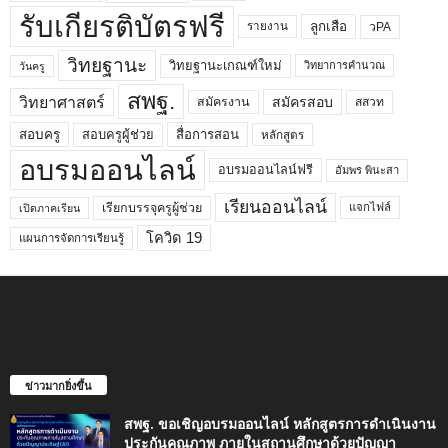
รับเกียรติบัตรฟรี
ลูกเสือ
วPA
รายงาน
วิทยฐานะ
วิทยฐานะเกณฑ์ใหม่
วิทยาการคำนวณ
วันครู
สพฐ.
วิทยาศาสตร์
สมัครสอบ
สมัครงาน
สสวท
สอบครูผู้ช่วย
สอบครู
สื่อการสอน
หลักสูตร
อบรมออนไลน์
อบรมออนไลน์ฟรี
อัมพร พินะสา
เรียนออนไลน์
เรียกบรรจุครูผู้ช่วย
แจกไฟล์
เปิดภาคเรียน
โควิด 19
แผนการจัดการเรียนรู้
ข่าวมากยิ่งขึ้น
สพฐ. ขอเชิญอบรมออนไลน์ หลักสูตรการดำเนินงาน
ประกันคุณภาพ ภายในสถานศึกษาด้วยปัญญา