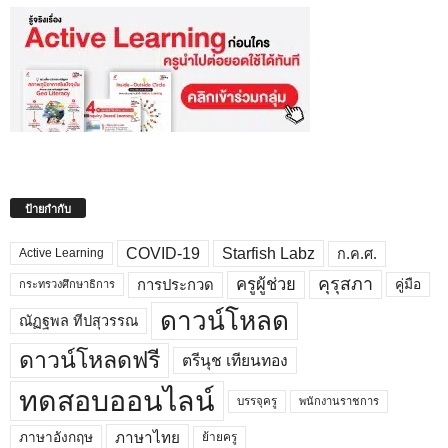
ป้ายกำกับ
COVID-19
Starfish Labz
ก.ค.ศ.
Active Learning
คุรุสภา
ครูผู้ช่วย
คู่มือ
การประกวด
กระทรวงศึกษาธิการ
ดาวน์โหลด
ณัฏฐพล ทีปสุวรรณ
ดาวน์โหลดฟรี
ตรีนุช เทียนทอง
ทดสอบออนไลน์
บรรจุครู
พนักงานราชการ
ภาษาไทย
ภาษาอังกฤษ
ย้ายครู