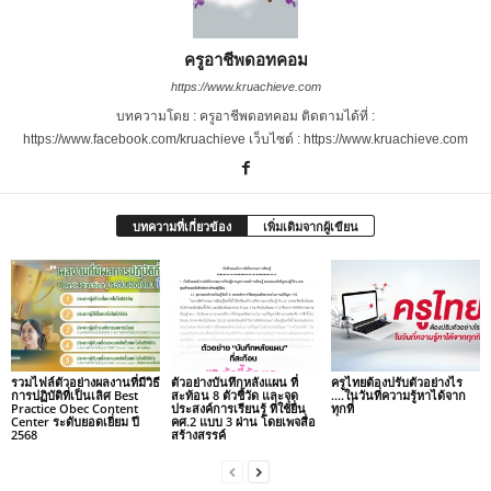
ครูอาชีพดอทคอม
https://www.kruachieve.com
บทความโดย : ครูอาชีพดอทคอม ติดตามได้ที่ :
https://www.facebook.com/kruachieve เว็บไซต์ : https://www.kruachieve.com
บทความที่เกี่ยวข้อง
เพิ่มเติมจากผู้เขียน
รวมไฟล์ตัวอย่างผลงานที่มีวิธี
ตัวอย่างบันทึกหลังแผน ที่
ครูไทยต้องปรับตัวอย่างไร
การปฏิบัติที่เป็นเลิศ Best
สะท้อน 8 ตัวชี้วัด และจุด
….ในวันที่ความรู้หาได้จาก
Practice Obec Content
ประสงค์การเรียนรู้ ที่ใช้ยื่น
ทุกที่
Center ระดับยอดเยี่ยม ปี
คศ.2 แบบ 3 ผ่าน โดยเพจสื่อ
2568
สร้างสรรค์