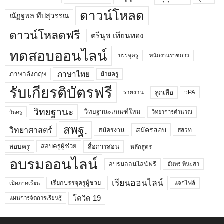
ดาวน์โหลด
ณัฏฐพล ทีปสุวรรณ
ดาวน์โหลดฟรี
ตรีนุช เทียนทอง
ทดสอบออนไลน์
บรรจุครู
พนักงานราชการ
ภาษาไทย
ภาษาอังกฤษ
ย้ายครู
รับเกียรติบัตรฟรี
ลูกเสือ
วPA
รายงาน
วิทยฐานะ
วิทยฐานะเกณฑ์ใหม่
วิทยาการคำนวณ
วันครู
สพฐ.
วิทยาศาสตร์
สมัครสอบ
สมัครงาน
สสวท
สอบครูผู้ช่วย
สอบครู
สื่อการสอน
หลักสูตร
อบรมออนไลน์
อบรมออนไลน์ฟรี
อัมพร พินะสา
เรียนออนไลน์
เรียกบรรจุครูผู้ช่วย
แจกไฟล์
เปิดภาคเรียน
โควิด 19
แผนการจัดการเรียนรู้