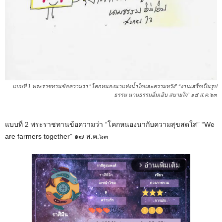
แบบที่ 1 พระราชทานข้อความว่า “โคกหนองนาแห่งน้ำใจและความหวัง” “งานเสร็จเป็นรูป
ธรรม นามธรรมอิ่มเอิบ สบายใจ” ๑๕ ส.ค.๖๓
แบบที่ 2 พระราชทานข้อความว่า “โคกหนองนากับความสุขสดใส” “We
are farmers together” ๑๗ ส.ค.๖๓
อ่านเพิ่มเติม
arrow_forward_ios