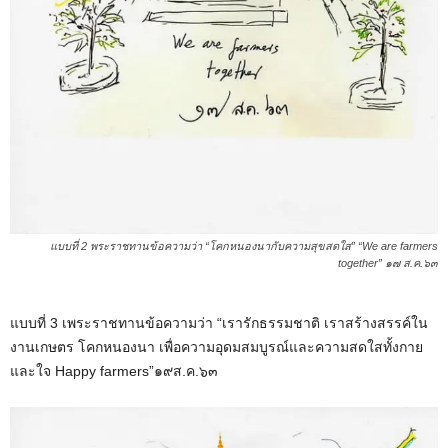
แบบที่ 2 พระราชทานข้อความว่า “โคกหนองนากับความสุขสดใส” “We are farmers
together” ๑๗ ส.ค.๖๓
แบบที่ 3 เพระราชทานข้อความว่า “เรารักธรรมชาติ เราสร้างสรรค์ใน
งานเกษตร โคกหนองนา เพื่อความอุดมสมบูรณ์และความสดใสทั้งกาย
และใจ Happy farmers”๑๙ส.ค.๖๓