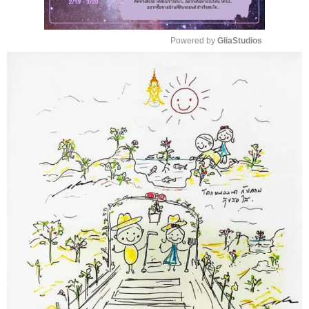
Powered by 
GliaStudios
M
u
t
e