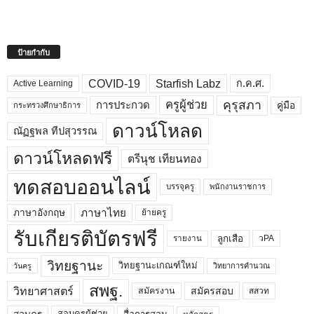
ป้ายกำกับ
COVID-19
Starfish Labz
ก.ค.ศ.
Active Learning
คุรุสภา
ครูผู้ช่วย
คู่มือ
การประกวด
กระทรวงศึกษาธิการ
ดาวน์โหลด
ณัฏฐพล ทีปสุวรรณ
ดาวน์โหลดฟรี
ตรีนุช เทียนทอง
ทดสอบออนไลน์
บรรจุครู
พนักงานราชการ
ภาษาไทย
ภาษาอังกฤษ
ย้ายครู
รับเกียรติบัตรฟรี
ลูกเสือ
วPA
รายงาน
วิทยฐานะ
วิทยฐานะเกณฑ์ใหม่
วิทยาการคำนวณ
วันครู
สพฐ.
วิทยาศาสตร์
สมัครสอบ
สมัครงาน
สสวท
สอบครูผู้ช่วย