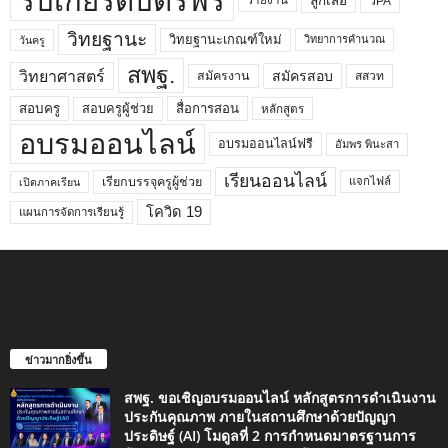
รับเกียรติบัตรฟรี
ลูกเสือ
วPA
รายงาน
วิทยฐานะ
วิทยฐานะเกณฑ์ใหม่
วิทยาการคำนวณ
วันครู
สพฐ.
วิทยาศาสตร์
สมัครสอบ
สมัครงาน
สสวท
สอบครูผู้ช่วย
สอบครู
สื่อการสอน
หลักสูตร
อบรมออนไลน์
อบรมออนไลน์ฟรี
อัมพร พินะสา
เรียนออนไลน์
เรียกบรรจุครูผู้ช่วย
แจกไฟล์
เปิดภาคเรียน
โควิด 19
แผนการจัดการเรียนรู้
ข่าวมากยิ่งขึ้น
สพฐ. ขอเชิญอบรมออนไลน์ หลักสูตรการดำเนินงาน
ประกันคุณภาพ ภายในสถานศึกษาด้วยปัญญา
ประดิษฐ์ (AI) โมดูลที่ 2 การกำหนดมาตรฐานการ