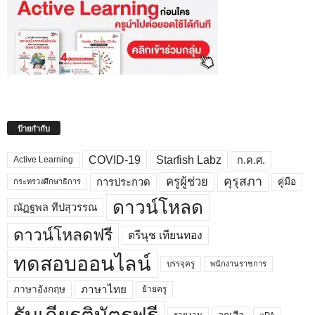
ป้ายกำกับ
COVID-19
Starfish Labz
ก.ค.ศ.
Active Learning
คุรุสภา
ครูผู้ช่วย
คู่มือ
การประกวด
กระทรวงศึกษาธิการ
ดาวน์โหลด
ณัฏฐพล ทีปสุวรรณ
ดาวน์โหลดฟรี
ตรีนุช เทียนทอง
ทดสอบออนไลน์
บรรจุครู
พนักงานราชการ
ภาษาไทย
ภาษาอังกฤษ
ย้ายครู