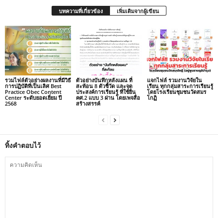
บทความที่เกี่ยวข้อง
เพิ่มเติมจากผู้เขียน
รวมไฟล์ตัวอย่างผลงานที่มีวิธี
ตัวอย่างบันทึกหลังแผน ที่
แจกไฟล์ รวมงานวิจัยใน
การปฏิบัติที่เป็นเลิศ Best
สะท้อน 8 ตัวชี้วัด และจุด
เรียน ทุกกลุ่มสาระการเรียนรู้
Practice Obec Content
ประสงค์การเรียนรู้ ที่ใช้ยื่น
โดยโรงเรียนชุมชนวัดสมร
Center ระดับยอดเยี่ยม ปี
คศ.2 แบบ 3 ผ่าน โดยเพจสื่อ
โกฏิ
2568
สร้างสรรค์
ทิ้งคำตอบไว้